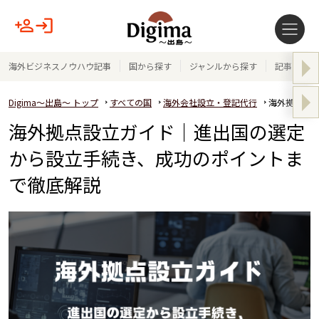
海外ビジネスノウハウ記事
国から探す
ジャンルから探す
記事テーマ
Digima～出島～ トップ
すべての国
海外会社設立・登記代行
海外拠点設
海外拠点設立ガイド｜進出国の選定
から設立手続き、成功のポイントま
で徹底解説