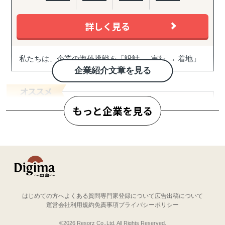
詳しく見る
私たちは、企業の海外挑戦を「設計 → 実行 → 着地」
まで一気通貫で伴走支援します。
企業紹介文章を見る
『どの国が最適か？』を見極めるゼロ→イチの意思決
定から、
もっと企業を見る
進出後に必ず直面する現地でのマーケティング課題ま
で主要各国に常駐するメンバーが、現地起点で一貫し
てサポートします。
合同会社サウスポイント
これまでの支援歴は20年以上、実績は1,500社を超えま
世界と日本をつなぐかけはし「沖縄」から海外展
した。
開を支援しています
※支援主要各国の現地スタッフ300人以上配置。進出後
も継続して支援できる体制を構築しています。
はじめての方へ
よくある質問
専門家登録について
広告出稿について
ご利用企業からの評価
運営会社
利用規約
免責事項
プライバシーポリシー
※ご利用企業から集めた評価をもとに作成
------------------------------------
©2026 Resorz Co.,Ltd. All Rights Reserved.
総合評価
サポート実績数