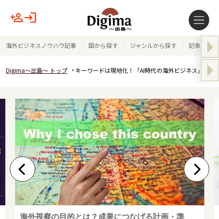
海外ビジネスノウハウ記事
国から探す
ジャンルから探す
記事テーマ
Digima～出島～ トップ
キーワードは現地化！「AI時代の海外ビジネス」特集
海外視察の目的とは？成果につなげる計画・準