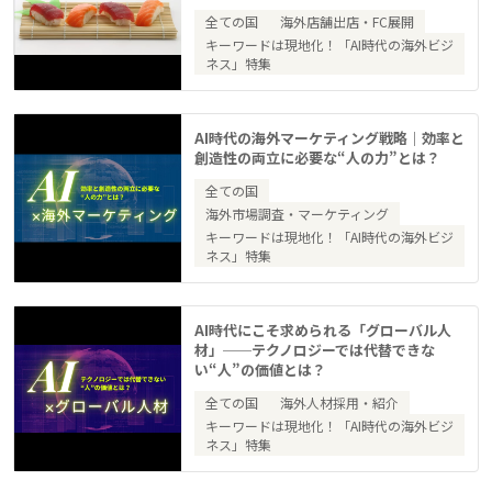
全ての国
海外店舗出店・FC展開
キーワードは現地化！「AI時代の海外ビジ
ネス」特集
AI時代の海外マーケティング戦略｜効率と
創造性の両立に必要な“人の力”とは？
全ての国
海外市場調査・マーケティング
キーワードは現地化！「AI時代の海外ビジ
ネス」特集
AI時代にこそ求められる「グローバル人
材」──テクノロジーでは代替できな
い“人”の価値とは？
全ての国
海外人材採用・紹介
キーワードは現地化！「AI時代の海外ビジ
ネス」特集