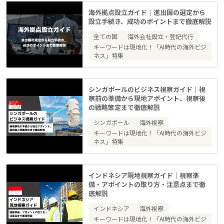
海外拠点設立ガイド｜進出国の選定から
設立手続き、成功のポイントまで徹底解説
全ての国
海外会社設立・登記代行
キーワードは現地化！「AI時代の海外ビジ
ネス」特集
シンガポールのビジネス視察ガイド｜視
察前の準備から現地アポイント、視察後
の戦略策定まで徹底解説
シンガポール
海外視察
キーワードは現地化！「AI時代の海外ビジ
ネス」特集
インドネシア現地視察ガイド｜視察準
備・アポイントの取り方・注意点まで徹
底解説
インドネシア
海外視察
キーワードは現地化！「AI時代の海外ビジ