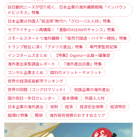
訪日観光ニーズが切り拓く、日本企業の海外展開戦略「インバウン
ドビジネス」特集
日本企業は外国人"総活用"時代へ「グローバル人材」特集
サプライチェーン再構築！「激動のASEANのチャンス」特集
スモールスタートで海外展開！「販売代理店・バイヤー開拓」特集
トランプ就任に沸く「アメリカ進出」特集
専門家監修記事
インコタームズまとめ
【特集】Digima〜出島〜編集部
海外進出実態調査レポート
『海外進出白書』特集
コンサル企業まとめ
国別のメリット・デメリット
世界の経済成長都市ランキング
世界の財閥（コングロマリット）
他国企業の海外進出
国の祝日・休日カレンダー
基本情報
外国人人材
日本企業の海外進出
税制
経済
経済安全保障
経済特区
越境EC特集
関税
海外現地視察のおすすめエリア