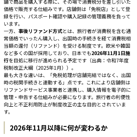
舗で商品を購入する際に、その場で消費税分を差し引いた
価格で販売する仕組みです。店舗側は「免税店」として登
録を行い、パスポート確認や購入記録の管理義務を負って
います。
一方、
事後リファンド方式
とは、旅行者が消費税を含む通
常価格でいったん購入し、出国時の手続きを経て消費税相
当額の還付（リファンド）を受ける制度です。欧米や韓国
など多くの国が採用しており、日本でも
2026年11月1日施
行
を目処に移行が進められる予定です（出典：令和7年度
税制改正大綱（2025年1月））。
最も大きな違いは、「免税処理が店舗完結ではなく、出国
時の税関手続きと連動する」点です。これにより店舗側は
リファンドサービス事業者と連携し、購入情報を電子的に
管理・申告する仕組みが必要になります。旅行者の利便性
向上と不正利用防止が制度改正の主な目的とされていま
す。
2026年11月以降に何が変わるか