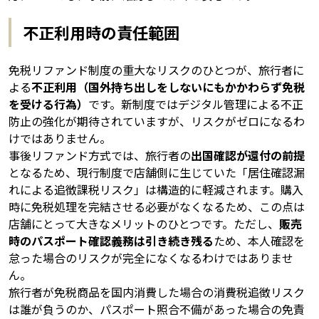
不正利用時の責任範囲
免税リファンド制度の重大なリスクのひとつが、旅行者に
よる
不正利用（国外持ち出しをしないにもかかわらず免税
を受ける行為）
です。新制度ではデジタル管理による不正
防止の強化が期待されていますが、リスクがゼロになるわ
けではありません。
事後リファンド方式では、旅行者の
出国確認が還付の前提
となるため、現行制度で店舗側に生じていた「居住確認漏
れによる追徴課税リスク」は構造的に軽減されます。購入
時に免税処理を完結させる必要がなくなるため、この点は
店舗にとって大きなメリットのひとつです。ただし、
販売
時のパスポート確認義務は引き続き残る
ため、本人確認を
怠った場合のリスクが完全になくなるわけではありませ
ん。
旅行者が免税商品を国内消費した場合の消費税追徴リスク
は誰が負うのか、パスポート照合不備があった場合の免責