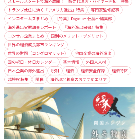
スモールスタートで海外展開！「販売代理店・バイヤー開拓」特集
トランプ就任に沸く「アメリカ進出」特集
専門家監修記事
インコタームズまとめ
【特集】Digima〜出島〜編集部
海外進出実態調査レポート
『海外進出白書』特集
コンサル企業まとめ
国別のメリット・デメリット
世界の経済成長都市ランキング
世界の財閥（コングロマリット）
他国企業の海外進出
国の祝日・休日カレンダー
基本情報
外国人人材
日本企業の海外進出
税制
経済
経済安全保障
経済特区
越境EC特集
関税
海外現地視察のおすすめエリア