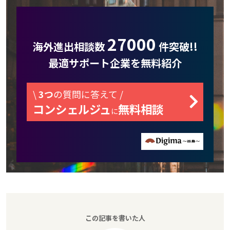
27000
海外進出相談数
件突破!!
最適サポート企業を無料紹介
\
3つ
の質問に答えて /
コンシェルジュ
無料相談
に
この記事を書いた人