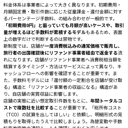
料金体系は事業者によって大きく異なります。初期費用・
月額固定費・取引件数に応じた従量課金・還付金額に対す
るパーセンテージ手数料、の組み合わせが一般的です。
「初期費用0円」と謳っていても月額が高いケースや、取引
量が増えるほど手数料が累積するモデル
もあるため、表面
上の数字だけで判断するのは禁物です。
新制度では、店舗が
一度消費税込みの通常価格で販売し、
旅行者の出国確認後にリファンド事業者経由で返金する
流
れになります。店舗がリファンド事業者へ消費税相当額を
精算するタイミング・方法はサービスによって異なり、キ
ャッシュフローへの影響を確認することが重要です。ま
た、手数料モデルには「還付額の一定割合を店舗が受け取
る」構造と「リファンド事業者の収益になる」構造があ
り、自店舗の実質収益に影響します。
店舗の実態に近い想定取引件数をもとに、
年間トータルコ
ストで複数社を比較する
ことが重要です。「総所有コスト
（TCO）の試算を出してほしい」と依頼し、明細形式の見
積もりを取得したうえで比較しましょう。為替変動や手数
料率改定時の通知ルールも確認しておくと安心です。