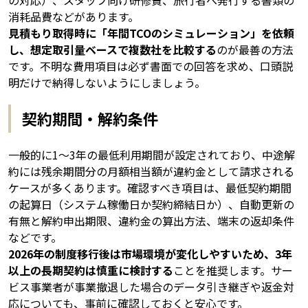
消耗品費などがあります。
見積もり取得時に「年間TCOのシミュレーション」を依頼
し、想定取引量ベースで複数社を比較する
のが最善の方法
です。不明な費用項目は必ず書面での回答を求め、口頭説
明だけで納得しないようにしましょう。
契約期間・解約条件
一般的に1〜3年の最低利用期間が設定されており、中途解
約には残余期間分の月額相当額が違約金として請求される
ケースが多くあります。確認すべき項目は、最低契約期間
の起算日（システム稼働日か契約締結日か）、自動更新の
有無と解約申出期限、違約金の算出方法、端末の返却条件
などです。
2026年の制度移行後は市場環境が変化しやすいため、3年
以上の長期契約は慎重に検討する
ことを推奨します。サー
ビス事業者が事業撤退した場合のデータ引き継ぎや返金対
応についても、事前に確認しておくと安心です。