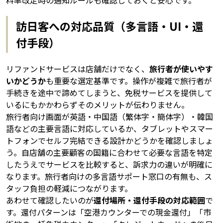
訪日客への対応品質（多言語・UI・還
付手段）
リファンドサービスは店舗だけでなく、
旅行者が使いやす
いかどうか
も重要な選定基準です。操作が複雑で旅行者が
手続きを途中で諦めてしまうと、免税サービスを提供して
いるにもかかわらずそのメリットが伝わりません。
旅行者向け画面が英語・中国語（繁体字・簡体字）・韓国
語などの主要言語に対応しているか、タブレットやスマー
トフォンでセルフ完結できる設計かどうかを確認しましょ
う。自店舗の主要顧客の国籍に合わせて必要な言語を特定
したうえでサービスを比較すると、訴求力の違いが明確に
なります。旅行者向けの多言語サポート窓口の有無も、ス
タッフ負担の軽減につながります。
あわせて確認したいのが
還付場所・還付手段の対応範囲
で
す。還付パターンは「空港カウンターでの現金還付」「市