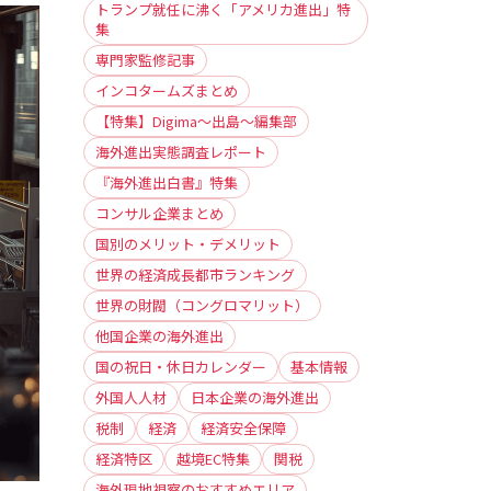
トランプ就任に沸く「アメリカ進出」特
集
専門家監修記事
インコタームズまとめ
【特集】Digima〜出島〜編集部
海外進出実態調査レポート
『海外進出白書』特集
コンサル企業まとめ
国別のメリット・デメリット
世界の経済成長都市ランキング
世界の財閥（コングロマリット）
他国企業の海外進出
国の祝日・休日カレンダー
基本情報
外国人人材
日本企業の海外進出
税制
経済
経済安全保障
経済特区
越境EC特集
関税
海外現地視察のおすすめエリア