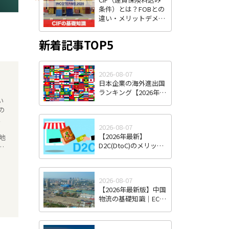
条件）とは？FOBとの
違い・メリットデメリ
ット・費用負担をわか
りやすく解説
新着記事TOP5
2026-08-07
日本企業の海外進出国
ランキング【2026年最
い
新版】｜人気国・地域
の
の傾向と選び方
2026-08-07
【2026年最新】
地
D2C(DtoC)のメリット
て
＆デメリットとは｜日
本のD2Cブランド海外
進出成功事例と成功の
2026-08-07
ポイント
【2026年最新版】中国
物流の基礎知識｜EC・
越境EC時代の特徴と日
本企業が直面する課
題・対策