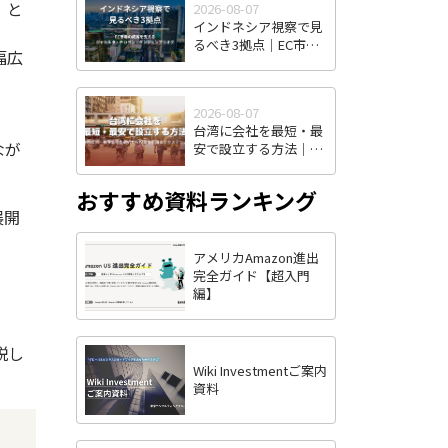
」と
2026-08-07
インドネシア視察で見
るべき3拠点｜EC市場
幅広
の成長を支えるジャカ
ルタ・チカラン・タン
ジュンプリオク
2026-08-07
台湾に会社を最短・最
なが
安で設立する方法｜株
式有限公司・有限公司
の選択から投審会申請
おすすめ資料ランキング
まで全ステップ解説
展開
アメリカAmazon進出
完全ガイド【超入門
編】
説し
Wiki Investmentご案内
資料