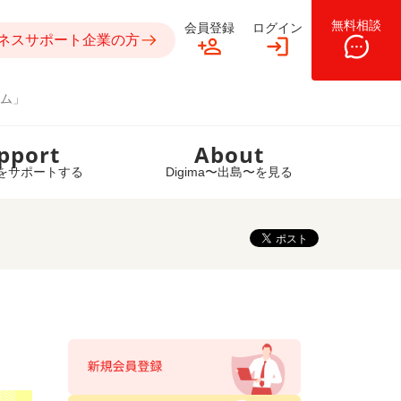
無料相談
会員登録
ログイン
ネスサポート企業の方
ム」
pport
About
をサポートする
Digima〜出島〜を見る