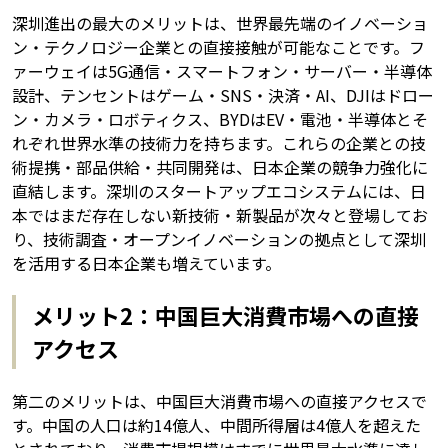
深圳進出の最大のメリットは、世界最先端のイノベーショ
ン・テクノロジー企業との直接接触が可能なことです。フ
ァーウェイは5G通信・スマートフォン・サーバー・半導体
設計、テンセントはゲーム・SNS・決済・AI、DJIはドロー
ン・カメラ・ロボティクス、BYDはEV・電池・半導体とそ
れぞれ世界水準の技術力を持ちます。これらの企業との技
術提携・部品供給・共同開発は、日本企業の競争力強化に
直結します。深圳のスタートアップエコシステムには、日
本ではまだ存在しない新技術・新製品が次々と登場してお
り、技術調査・オープンイノベーションの拠点として深圳
を活用する日本企業も増えています。
メリット2：中国巨大消費市場への直接
アクセス
第二のメリットは、中国巨大消費市場への直接アクセスで
す。中国の人口は約14億人、中間所得層は4億人を超えた