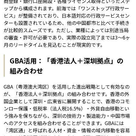
商登録・銀行口座開設・各種ライセンス取得といったステ
ップから構成されます。前海では「ワンストップ行政サー
ビス」が整備されており、日本語対応の行政サービスセン
ターも設置されているため、他の中国都市と比べて手続き
が比較的スムーズです。ただし、業種によっては別途当局
の審査・許可が必要であり、実際の設立完了までは3〜6ヶ
月のリードタイムを見込むことが現実的です。
GBA活用：「香港法人＋深圳拠点」の
組み合わせ
GBA（粤港澳大湾区）を活用した進出戦略として有効なの
が、「香港法人＋深圳拠点」の組み合わせです。香港の外
国企業として深圳・広東省に展開することで、香港のコモ
ンロー保護・低税率（法人税16.5%）・外貨自由移動とい
う強みを保ちながら、深圳の技術力・製造能力・中国市場
へのアクセスを組み合わせることができます。GBAには
「湾区通」と呼ばれる人材・資金・情報の域内移動を容易