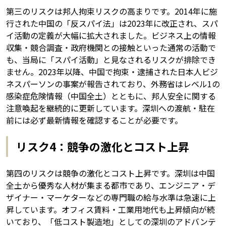
第三のリスクは邦人拘束リスクの高まりです。2014年に施
行された中国の「反スパイ法」は2023年に改正され、スパ
イ活動の定義が大幅に拡大されました。ビジネス上の情報
収集・競合調査・政府機関との接触といった通常の活動で
も、当局に「スパイ活動」と見なされるリスクが排除でき
ません。2023年以降、中国で拘束・逮捕された日本人ビジ
ネスパーソンの事案が報告されており、外務省はレベル1の
感染症危険情報（中国全土）とともに、邦人安全に関する
注意喚起を継続的に更新しています。深圳への渡航・駐在
前には必ず最新情報を確認することが必要です。
リスク4：競争の激化とコスト上昇
第四のリスクは競争の激化とコスト上昇です。深圳は中国
全土から優秀な人材が集まる都市であり、エンジニア・デ
ザイナー・マーケターなどの専門職の給与水準は急速に上
昇しています。オフィス賃料・工業用地代も上昇傾向が続
いており、「低コスト製造地」としての深圳のアドバンテ