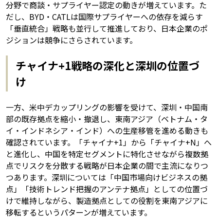
分野で商談・サプライヤー認定の動きが増えています。た
だし、BYD・CATLは国際サプライヤーへの依存を減らす
「垂直統合」戦略も並行して推進しており、日本企業のポ
ジションは競争にさらされています。
チャイナ+1戦略の深化と深圳の位置づ
け
一方、米中デカップリングの影響を受けて、深圳・中国南
部の既存拠点を縮小・撤退し、東南アジア（ベトナム・タ
イ・インドネシア・インド）への生産移管を進める動きも
確認されています。「チャイナ+1」から「チャイナ+N」へ
と進化し、中国を特定セグメントに特化させながら複数拠
点でリスクを分散する戦略が日本企業の間で主流になりつ
つあります。深圳については「中国市場向けビジネスの拠
点」「技術トレンド把握のアンテナ拠点」としての位置づ
けで維持しながら、製造拠点としての役割を東南アジアに
移転するというパターンが増えています。