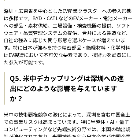
深圳・広東省を中心としたEV産業クラスターへの参入形態
は多様です。BYD・CATLなどのEVメーカー・電池メーカー
への部品・素材供給、工場設備・検査機器の提供、ソフト
ウェア・品質管理システムの提供、合弁による製造など、
自社の強みに応じた関与形態を選ぶケースが増えていま
す。特に日本が強みを持つ精密部品・絶縁材料・化学材料
はEV製造において不可欠な要素であり、技術力を武器にし
た参入が可能です。
Q5. 米中デカップリングは深圳への進
出にどのような影響を与えています
か？
米中の技術覇権競争の激化によって、深圳を含む中国全土
での事業リスクは高まっています。特に半導体・AI・量子
コンピューティングなど先端技術分野では、米国の輸出規
制が強化されており、米国技術を使う日本企業が中国企業