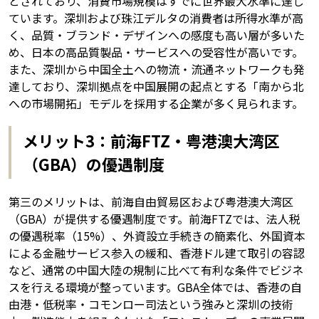
とされており、消費市場規模はすでに世界最大水準に達し
ています。深圳および珠江デルタの消費者は所得水準が高
く、品質・ブランド・デザインへの感度も高い層が多いた
め、日本の高品質製品・サービスへの受容性が高いです。
また、深圳から中国全土への物流・流通ネットワークも発
達しており、深圳拠点を中国展開の起点とする「南から北
への市場開拓」モデルを採用する企業が多く見られます。
メリット3：前海FTZ・粤港澳大湾区
（GBA）の優遇制度
第三のメリットは、前海自由貿易区および粤港澳大湾区
（GBA）が提供する優遇制度です。前海FTZでは、法人税
の優遇税率（15%）、外資設立手続きの簡素化、外国資本
による金融サービス参入の緩和、香港ドル建て取引の容認
など、通常の中国大陸の規制に比べて有利な条件でビジネ
スを行える環境が整っています。GBA全体では、香港の自
由港・低税率・コモンロー司法という強みと深圳の技術