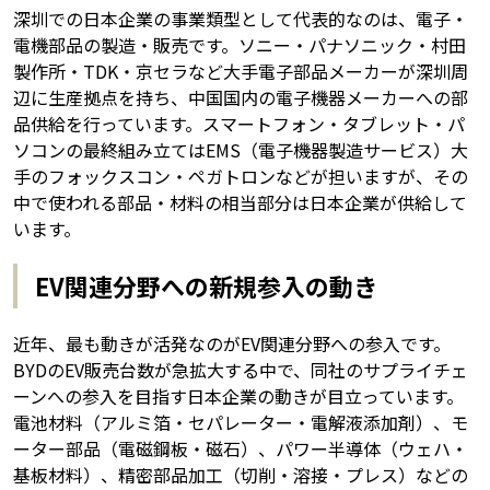
深圳での日本企業の事業類型として代表的なのは、電子・
電機部品の製造・販売です。ソニー・パナソニック・村田
製作所・TDK・京セラなど大手電子部品メーカーが深圳周
辺に生産拠点を持ち、中国国内の電子機器メーカーへの部
品供給を行っています。スマートフォン・タブレット・パ
ソコンの最終組み立てはEMS（電子機器製造サービス）大
手のフォックスコン・ペガトロンなどが担いますが、その
中で使われる部品・材料の相当部分は日本企業が供給して
います。
EV関連分野への新規参入の動き
近年、最も動きが活発なのがEV関連分野への参入です。
BYDのEV販売台数が急拡大する中で、同社のサプライチェ
ーンへの参入を目指す日本企業の動きが目立っています。
電池材料（アルミ箔・セパレーター・電解液添加剤）、モ
ーター部品（電磁鋼板・磁石）、パワー半導体（ウェハ・
基板材料）、精密部品加工（切削・溶接・プレス）などの