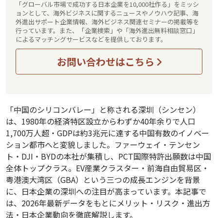
「グローバル市場で成功する日本企業を10,000社作る」をミッシ
ョンとして、海外ビジネスに関するニュースやノウハウ記事、海
外進出サポート企業情報、海外ビジネス関連セミナーの掲載等を
行っています。また、「企業検索」や「海外進出無料相談窓口」
によるマッチングサービスなどを提供しております。
お問い合わせはこちら
「中国のシリコンバレー」と称される深圳（シンセン）
は、1980年の経済特区設立からわずか40年余りで人口
1,700万人超・GDPは約3兆元に達する中国有数のイノベー
ション都市へと変貌しました。ファーウェイ・テンセン
ト・DJI・BYDの本社が集積し、PCT国際特許出願数は中国
全体トップクラス。EV産業クラスター・前海自由貿易区・
粤港澳大湾区（GBA）という三つの成長エンジンを背景
に、日本企業の深圳への注目が高まっています。本記事で
は、2026年最新データをもとにメリット・リスク・進出方
法・日本企業動向を徹底解説します。