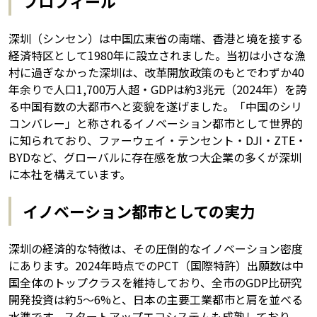
プロフィール
深圳（シンセン）は中国広東省の南端、香港と境を接する
経済特区として1980年に設立されました。当初は小さな漁
村に過ぎなかった深圳は、改革開放政策のもとでわずか40
年余りで人口1,700万人超・GDPは約3兆元（2024年）を誇
る中国有数の大都市へと変貌を遂げました。「中国のシリ
コンバレー」と称されるイノベーション都市として世界的
に知られており、ファーウェイ・テンセント・DJI・ZTE・
BYDなど、グローバルに存在感を放つ大企業の多くが深圳
に本社を構えています。
イノベーション都市としての実力
深圳の経済的な特徴は、その圧倒的なイノベーション密度
にあります。2024年時点でのPCT（国際特許）出願数は中
国全体のトップクラスを維持しており、全市のGDP比研究
開発投資は約5〜6%と、日本の主要工業都市と肩を並べる
水準です。スタートアップエコシステムも成熟しており、