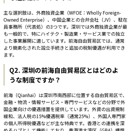
主な選択肢は、外商独資企業（WFOE：Wholly Foreign-
Owned Enterprise）、中国企業との合弁会社（JV）、駐在
員事務所（代表処）の3つです。深圳では外商独資企業が最
も一般的で、特にハイテク・製造業・サービス業での独立
した事業展開に適しています。前海自由貿易区では、通常
より簡素化された設立手続きと追加の税制優遇が利用でき
ます。
Q2. 深圳の前海自由貿易区とはどのよ
うな制度ですか？
前海（Qianhai）は深圳市南西部に位置する自由貿易区で、
金融・物流・情報サービス・専門サービスなどの分野で外
国企業向けの優遇措置を提供しています。外資の出資規制
緩和、法人税の15%優遇税率（通常25%）、外国人専門家
の個人所得税優遇などが主な特典です。香港との連携を深
めるハブとして機能しており、粤港澳大湾区（GBA）構想