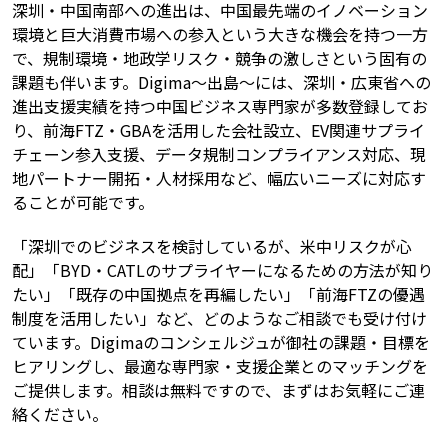
深圳・中国南部への進出は、中国最先端のイノベーション
環境と巨大消費市場への参入という大きな機会を持つ一方
で、規制環境・地政学リスク・競争の激しさという固有の
課題も伴います。Digima〜出島〜には、深圳・広東省への
進出支援実績を持つ中国ビジネス専門家が多数登録してお
り、前海FTZ・GBAを活用した会社設立、EV関連サプライ
チェーン参入支援、データ規制コンプライアンス対応、現
地パートナー開拓・人材採用など、幅広いニーズに対応す
ることが可能です。
「深圳でのビジネスを検討しているが、米中リスクが心
配」「BYD・CATLのサプライヤーになるための方法が知り
たい」「既存の中国拠点を再編したい」「前海FTZの優遇
制度を活用したい」など、どのようなご相談でも受け付け
ています。Digimaのコンシェルジュが御社の課題・目標を
ヒアリングし、最適な専門家・支援企業とのマッチングを
ご提供します。相談は無料ですので、まずはお気軽にご連
絡ください。