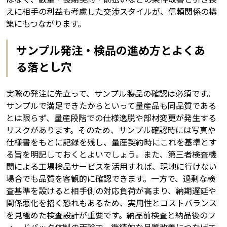
えに相手の利益も考慮した交渉スタイルが、信頼関係の構
築にもつながります。
サンプル発注・検品の進め方とよくあ
る落とし穴
実際の発注に先立って、サンプル製品の確認は必須です。
サンプルで満足できたからといって量産品も同品質である
とは限らず、量産段階での仕様逸脱や部材変更が発生する
リスクがあります。そのため、サンプル確認時には写真や
仕様書をもとに記録を残し、量産契約時にこれを基準とす
る旨を明記しておくとよいでしょう。また、第三者検査機
関による工場検品サービスを活用すれば、現地に行けない
場合でも品質を客観的に確認できます。一方で、過剰な検
査基準を設けると相手側の対応負荷が高まり、納期遅延や
関係悪化を招く恐れもあるため、実用性とコストバランス
を見極めた検査設計が重要です。納品前検査と納品後のフ
ィードバック体制の両輪で、継続的な品質改善につなげて