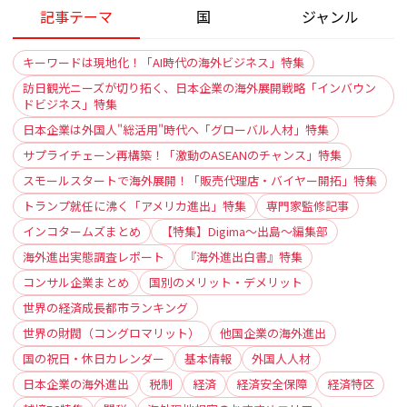
記事テーマ
国
ジャンル
キーワードは現地化！「AI時代の海外ビジネス」特集
訪日観光ニーズが切り拓く、日本企業の海外展開戦略「インバウン
ドビジネス」特集
日本企業は外国人"総活用"時代へ「グローバル人材」特集
サプライチェーン再構築！「激動のASEANのチャンス」特集
スモールスタートで海外展開！「販売代理店・バイヤー開拓」特集
トランプ就任に沸く「アメリカ進出」特集
専門家監修記事
インコタームズまとめ
【特集】Digima〜出島〜編集部
海外進出実態調査レポート
『海外進出白書』特集
コンサル企業まとめ
国別のメリット・デメリット
世界の経済成長都市ランキング
世界の財閥（コングロマリット）
他国企業の海外進出
国の祝日・休日カレンダー
基本情報
外国人人材
日本企業の海外進出
税制
経済
経済安全保障
経済特区