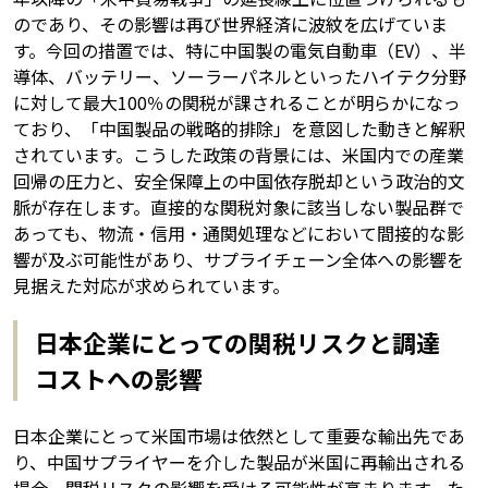
のであり、その影響は再び世界経済に波紋を広げていま
す。今回の措置では、特に中国製の電気自動車（EV）、半
導体、バッテリー、ソーラーパネルといったハイテク分野
に対して最大100％の関税が課されることが明らかになっ
ており、「中国製品の戦略的排除」を意図した動きと解釈
されています。こうした政策の背景には、米国内での産業
回帰の圧力と、安全保障上の中国依存脱却という政治的文
脈が存在します。直接的な関税対象に該当しない製品群で
あっても、物流・信用・通関処理などにおいて間接的な影
響が及ぶ可能性があり、サプライチェーン全体への影響を
見据えた対応が求められています。
日本企業にとっての関税リスクと調達
コストへの影響
日本企業にとって米国市場は依然として重要な輸出先であ
り、中国サプライヤーを介した製品が米国に再輸出される
場合、関税リスクの影響を受ける可能性が高まります。た