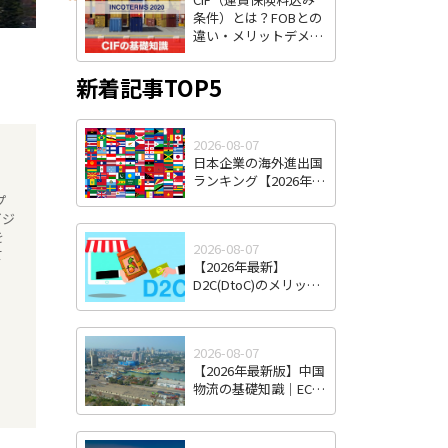
条件）とは？FOBとの
違い・メリットデメリ
ット・費用負担をわか
りやすく解説
新着記事TOP5
2026-08-07
日本企業の海外進出国
ランキング【2026年最
新版】｜人気国・地域
プ
の傾向と選び方
ビジ
を
2026-08-07
て
【2026年最新】
D2C(DtoC)のメリット
＆デメリットとは｜日
本のD2Cブランド海外
進出成功事例と成功の
2026-08-07
ポイント
【2026年最新版】中国
物流の基礎知識｜EC・
越境EC時代の特徴と日
本企業が直面する課
題・対策