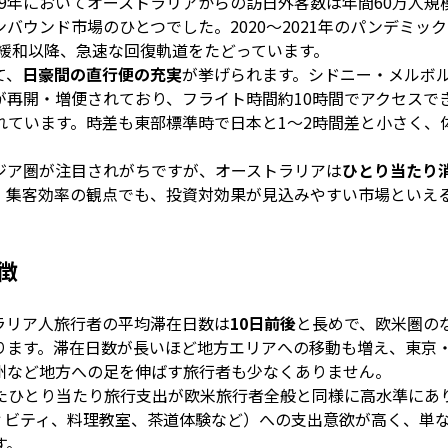
19年においてオーストラリアからの訪日外客数は年間60万人規
ウンド市場のひとつでした。2020〜2021年のパンデミッ
策緩和以降、急速な回復軌道をたどっています。
て、
日豪間の直行便の充実
が挙げられます。シドニー・メルボ
が再開・増便されており、フライト時間約10時間でアクセスで
れています。時差も東部標準時で日本と1〜2時間差と小さく、
ジア圏が注目されがちですが、オーストラリアは
ひとり当たり
。集客効率の観点でも、投資対効果が見込みやすい市場といえ
徴
ラリア人旅行者の平均滞在日数は
10日前後
と長めで、欧米圏の
ります。滞在日数が長いほど地方エリアへの移動も増え、東京
州など地方への足を伸ばす旅行者も少なくありません。
たひとり当たり旅行支出が欧米旅行者全般と同様に高水準にあ
ィビティ、料理教室、茶道体験など）への支出意欲が高く、単
す。