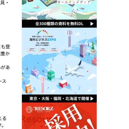
花見・
にも登
然豊か
心があ
ース
える
す。