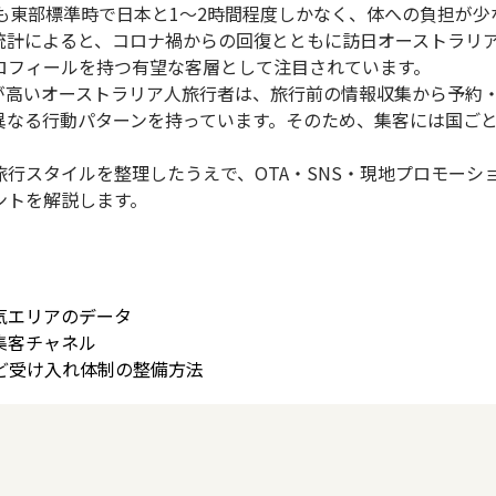
も東部標準時で日本と1〜2時間程度しかなく、体への負担が少
統計によると、コロナ禍からの回復とともに訪日オーストラリ
ロフィールを持つ有望な客層として注目されています。
が高いオーストラリア人旅行者は、旅行前の情報収集から予約
異なる行動パターンを持っています。そのため、集客には国ご
行スタイルを整理したうえで、OTA・SNS・現地プロモーシ
ントを解説します。
気エリアのデータ
的な集客チャネル
ど受け入れ体制の整備方法