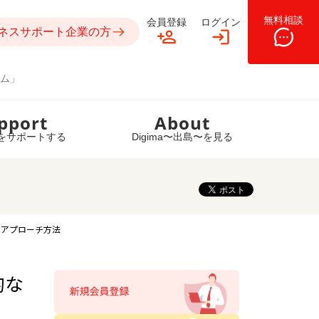
無料相談
会員登録
ログイン
ネスサポート企業の方
ム」
pport
About
をサポートする
Digima〜出島〜を見る
なアプローチ方法
的な