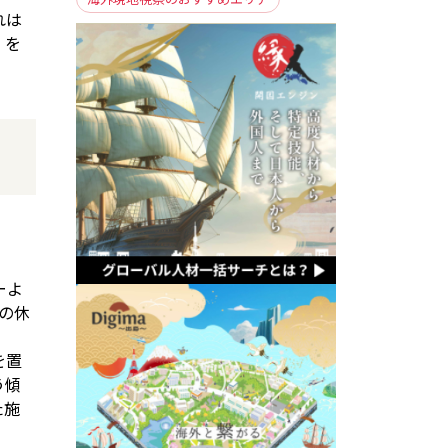
れは
」を
ーよ
の休
を置
う傾
た施