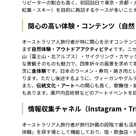
リピーターの割合も高く、初回訪日で東京・京都・
紅葉・スキー）を目的に再訪するケースが多いこと
関心の高い体験・コンテンツ（自然
オーストラリア人旅行者が特に関心を示すコンテン
まず
自然体験・アウトドアアクティビティ
です。ニ
山（富士山・北アルプス）・サイクリング・カヤッ
な景観そのものも魅力で、四季折々の風景を求めて
次に
食体験
です。日本のラーメン・寿司・焼き肉と
ります。ただし後述するように、ヴィーガンやグル
また、
伝統文化・アート
への関心も高く、歌舞伎・
もあります。瀬戸内芸術祭などのアートイベントを
情報収集チャネル（Instagram・TripA
オーストラリア人旅行者が旅行計画の段階で最も活用
体験」を探す場として機能しており、宿・飲食店・