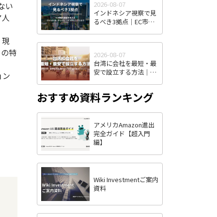
2026-08-07
ない
インドネシア視察で見
ア人
るべき3拠点｜EC市場
の成長を支えるジャカ
ルタ・チカラン・タン
・現
ジュンプリオク
との特
2026-08-07
台湾に会社を最短・最
安で設立する方法｜株
ョン
式有限公司・有限公司
の選択から投審会申請
おすすめ資料ランキング
まで全ステップ解説
アメリカAmazon進出
完全ガイド【超入門
編】
Wiki Investmentご案内
資料