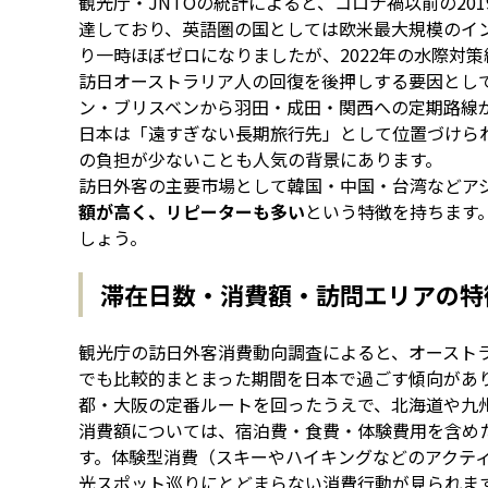
観光庁・JNTOの統計によると、コロナ禍以前の20
達しており、英語圏の国としては欧米最大規模のインバ
り一時ほぼゼロになりましたが、2022年の水際対
訪日オーストラリア人の回復を後押しする要因とし
ン・ブリスベンから羽田・成田・関西への定期路線
日本は「遠すぎない長期旅行先」として位置づけら
の負担が少ないことも人気の背景にあります。
訪日外客の主要市場として韓国・中国・台湾などア
額が高く、リピーターも多い
という特徴を持ちます
しょう。
滞在日数・消費額・訪問エリアの特
観光庁の訪日外客消費動向調査によると、オースト
でも比較的まとまった期間を日本で過ごす傾向があ
都・大阪の定番ルートを回ったうえで、北海道や九
消費額については、宿泊費・食費・体験費用を含め
す。体験型消費（スキーやハイキングなどのアクテ
光スポット巡りにとどまらない消費行動が見られま