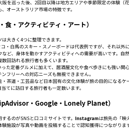
大阪を巡った後、2回目以降は地方エリアや季節限定の体験（
も、オーストラリア市場の特徴です。
・食・アクティビティ・アート）
ツは大きく4つに整理できます。
セコ・白馬のスキー・スノーボードは代表例ですが、それ以外
クなど、身体を動かすアクティビティへの需要が高いです。自
複数回訪れる旅行者も多くいます。
いった定番グルメに加えて、居酒屋文化や食べ歩きにも強い関
テンフリーへの対応ニーズも無視できません。
能・茶道・工芸品など日本固有の文化体験が旅の目的になるケ
目当てに訪日する旅行者も一定数います。
dvisor・Google・Lonely Planet）
するのがSNSと口コミサイトです。
Instagram
は旅先の「映
体験施設が写真や動画を投稿することで認知獲得につながりま