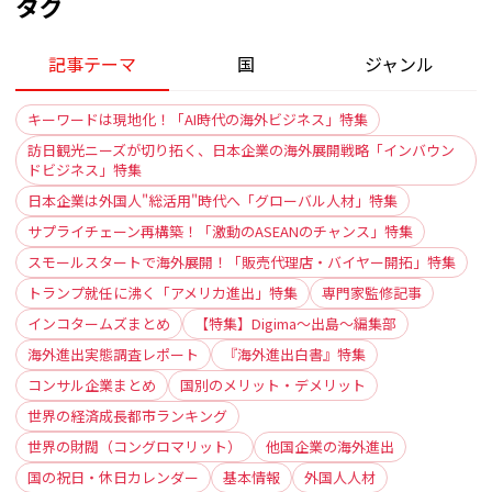
タグ
記事テーマ
国
ジャンル
キーワードは現地化！「AI時代の海外ビジネス」特集
訪日観光ニーズが切り拓く、日本企業の海外展開戦略「インバウン
ドビジネス」特集
日本企業は外国人"総活用"時代へ「グローバル人材」特集
サプライチェーン再構築！「激動のASEANのチャンス」特集
スモールスタートで海外展開！「販売代理店・バイヤー開拓」特集
トランプ就任に沸く「アメリカ進出」特集
専門家監修記事
インコタームズまとめ
【特集】Digima〜出島〜編集部
海外進出実態調査レポート
『海外進出白書』特集
コンサル企業まとめ
国別のメリット・デメリット
世界の経済成長都市ランキング
世界の財閥（コングロマリット）
他国企業の海外進出
国の祝日・休日カレンダー
基本情報
外国人人材