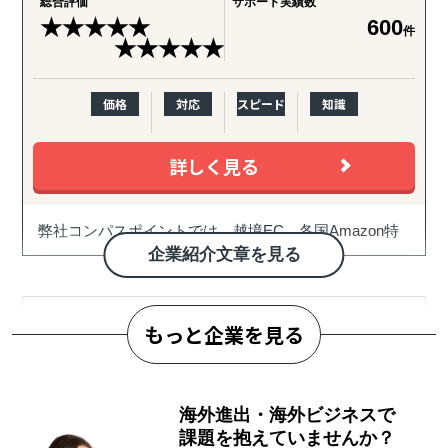
総合評価
サポート実績数
★
★
★
★
★
600
件
★
★
★
★
★
価格
対応
スピード
知識
詳しく見る
弊社コンパスポイントでは、越境EC、各国Amazon特
有のノウハウに加え、
企業紹介文章を見る
貿易に関する知識と数多くの企業様への支援実績に基
づいて
Amazonを中心とした国内外EC全般のサポートとコン
もっと企業を見る
サルティングを提供させて頂いております。
また、中小機構開のEC・IT活用支援パートナー、及び
GoGlobal株式会社
販路開拓支援アドバイザー、
海外進出・海外ビジネスで
JICAマッチング相談窓口コンサルタント、
課題を抱えていませんか？
企業のグローバル戦略を一気に加速！拠点設立か