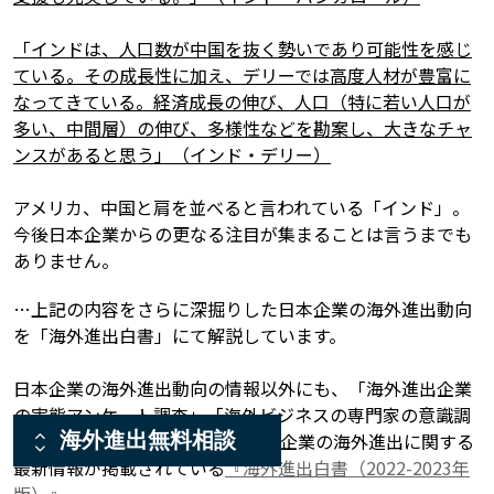
「インドは、人口数が中国を抜く勢いであり可能性を感じ
ている。その成長性に加え、デリーでは高度人材が豊富に
なってきている。経済成長の伸び、人口（特に若い人口が
多い、中間層）の伸び、多様性などを勘案し、大きなチャ
ンスがあると思う」（インド・デリー）
アメリカ、中国と肩を並べると言われている「インド」。
今後日本企業からの更なる注目が集まることは言うまでも
ありません。
…上記の内容をさらに深掘りした日本企業の海外進出動向
を「海外進出白書」にて解説しています。
日本企業の海外進出動向の情報以外にも、「海外進出企業
の実態アンケート調査」「海外ビジネスの専門家の意識調
海外進出無料相談
査」など、全117Pに渡って、日本企業の海外進出に関する
最新情報が掲載されている
『海外進出白書（2022-2023年