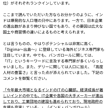
位）がそれぞれランクインしています。
ここまで読んでいただいた方ならお分かりのように、イン
ドは爆発的な人口増の只中にあります。一方で、日本企業
の進出数があまり伸びない国でもあり、その要因は広大な
国土や商習慣の違いによるものと考えられます。
とは言うものの、やはりポテンシャルは非常に高く、
「Digima～出島～」に登録している海外ビジネス専門家も
注目しています。中でも、バンガロールに関しては、
「IT」というキーワードに言及する専門家が多くいらっし
ゃいました。また、デリーに関しては人口に加え、「高度
人材の豊富さ」と言った点が添えられていました。下記の
コメントを御覧ください。
「今年最大市場となるインドのITの心臓部。経済成長が著
しいインドの中でも、IT企業や各国の大手メーカーが進出
しており、工業団地の建設も進められており、現地政府の
支援も充実している。」（インド・バンガロール）