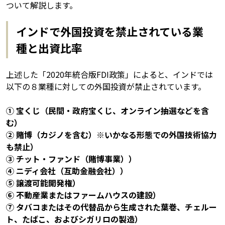
ついて解説します。
インドで外国投資を禁止されている業
種と出資比率
上述した「2020年統合版FDI政策」によると、インドでは
以下の８業種に対しての外国投資が禁止されています。
① 宝くじ（民間・政府宝くじ、オンライン抽選などを含
む）
② 賭博（カジノを含む）※いかなる形態での外国技術協力
も禁止）
③ チット・ファンド（賭博事業））
④ ニディ会社（互助金融会社））
⑤ 譲渡可能開発権）
⑥ 不動産業またはファームハウスの建設）
⑦ タバコまたはその代替品から生成された葉巻、チェルー
ト、たばこ、およびシガリロの製造）