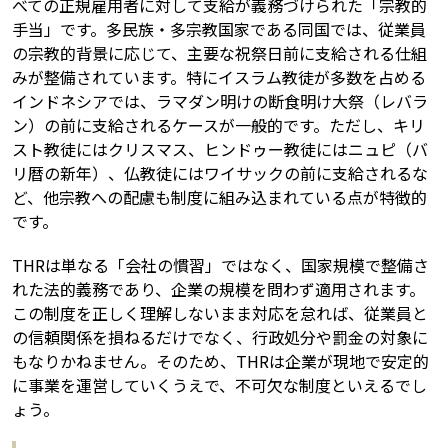
べての正規雇用者に対して支給が義務づけられた「宗教的
手当」です。多民族・多宗教国家である同国では、従業員
の宗教的背景に応じて、主要な祝祭日前に支給される仕組
みが整備されています。特にイスラム教徒が多数を占める
インドネシアでは、ラマダン明けの断食明け大祭（レバラ
ン）の前に支給されるケースが一般的です。ただし、キリ
スト教徒にはクリスマス、ヒンドゥー教徒にはニュピ（バ
リ暦の新年）、仏教徒にはワイサックの前に支給されるな
ど、他宗教への配慮も制度に組み込まれている点が特徴的
です。
THRは単なる「会社の慣習」ではなく、国家規模で整備さ
れた法的義務であり、企業の規模を問わず適用されます。
この制度を正しく理解しないまま対応を怠れば、従業員と
の信頼関係を損ねるだけでなく、行政処分や罰金の対象に
もなりかねません。そのため、THRは企業が現地で安定的
に事業を運営していくうえで、不可欠な制度といえるでし
ょう。