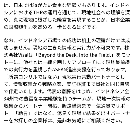
は、日本では得がたい貴重な経験でもあります。インドネ
シアにおけるTHRの運用を通じて、現地社会への理解を深
め、真に現地に根ざした経営を実現することが、日本企業
の国際競争力を高める一歩となるはずです。
なお、インドネシア市場での成功は机上の理論だけでは成
功しません。現地の生きた情報と実行力が不可欠です。株
式会社Visalは「Beyond the Desk. Into the Field.」をモッ
トーに、他社とは一線を画したアプローチにて現地最前線
での実行力を重視したASEAN進出支援を行っております。
「所謂コンサルではない」現地実行共動パートナーとし
て、情報収集から戦略立案、実証検証まで貴社と同じ目線
で伴走いたします。代表の齋藤をはじめ、インドネシア全
34州での豊富な事業経験を持つチームが、現地一次情報の
収集からパートナー開拓、販路構築まで一気通貫でサポー
ト。「助言」ではなく、泥臭く現場で結果を出すパートナ
ーをお探しの企業様は、是非お気軽にご相談ください。