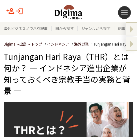
海外ビジネスノウハウ記事
国から探す
ジャンルから探す
記事テーマ
Digima～出島～ トップ
インドネシア
海外労務
Tunjangan Hari
Tunjangan Hari Raya（THR）とは
何か？ ― インドネシア進出企業が
知っておくべき宗教手当の実務と背
景 ―