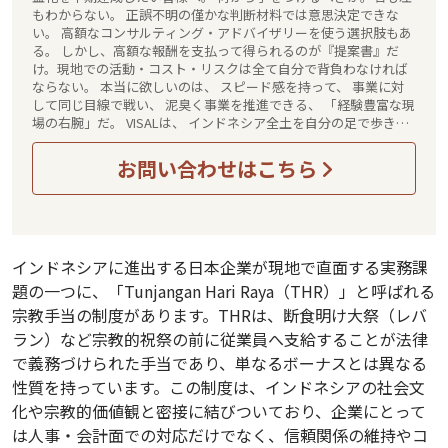
もわからない。 正誤不明の僅かな判断材料では意思決定できな
い。 高額なコンサルティング・アドバイザリーを使う選択肢もあ
る。 しかし、高額な報酬を支払って得られるのが『提案書』だ
け。現地での活動・コスト・リスクは全て自分で背負わなければ
ならない。 本当に欲しいのは、 スピード感を持って、 事業に対
して同じ目線で戦い、 泥臭く事業を推進できる、 「経験豊富な現
場の右腕」だ。 VISALは、 インドネシア全土を自分の足で歩き、
実際にビジネスを動かしてきた経験がある 日系企業のインドネシ
ア進出を 情報と実行力で成功へ導く 日本唯一の「現場に立つ実行
お問い合わせはこちら
者であり共動伴走者」です。
インドネシアに進出する日本企業が現地で直面する実務課
題の一つに、「Tunjangan Hari Raya（THR）」と呼ばれる
宗教手当の制度があります。THRは、断食明け大祭（レバ
ラン）など宗教的祝祭の前に従業員へ支給することが法律
で義務づけられた手当であり、単なるボーナスとは異なる
性質を持っています。この制度は、インドネシアの社会文
化や宗教的価値観と密接に結びついており、企業にとって
は人事・会計面での対応だけでなく、信頼関係の維持やコ