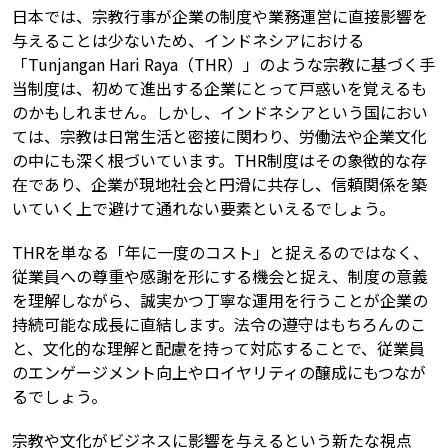
日本では、宗教行事が企業の制度や業務運営に直接影響を
与えることは少ないため、インドネシアにおける
「Tunjangan Hari Raya（THR）」のような宗教に基づく手
当制度は、初めて進出する企業にとって戸惑いを覚えるも
のかもしれません。しかし、インドネシアという国におい
ては、宗教は日常生活と密接に関わり、労働法や企業文化
の中にも深く根づいています。THR制度はその象徴的な存
在であり、企業が現地社会と円滑に共存し、信頼関係を築
いていく上で避けて通れない要素といえるでしょう。
THRを単なる「年に一度のコスト」と捉えるのではなく、
従業員への尊重や感謝を形にする機会と捉え、制度の意義
を理解しながら、誠実かつ丁寧な運用を行うことが企業の
持続可能な成長に直結します。法令の遵守はもちろんのこ
と、文化的な理解と配慮を持って対応することで、従業員
のエンゲージメント向上やロイヤリティの醸成にもつなが
るでしょう。
宗教や文化がビジネスに影響を与えるという新たな視点