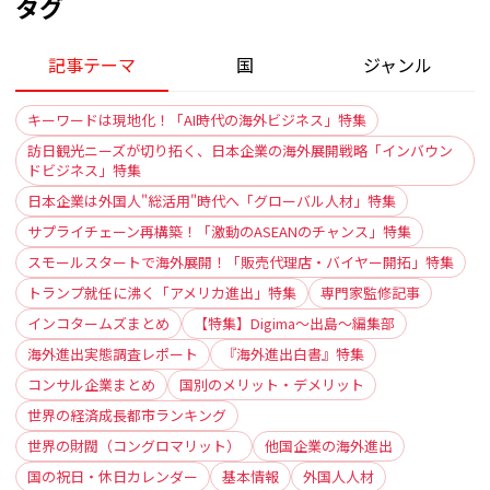
タグ
記事テーマ
国
ジャンル
キーワードは現地化！「AI時代の海外ビジネス」特集
訪日観光ニーズが切り拓く、日本企業の海外展開戦略「インバウン
ドビジネス」特集
日本企業は外国人"総活用"時代へ「グローバル人材」特集
サプライチェーン再構築！「激動のASEANのチャンス」特集
スモールスタートで海外展開！「販売代理店・バイヤー開拓」特集
トランプ就任に沸く「アメリカ進出」特集
専門家監修記事
インコタームズまとめ
【特集】Digima〜出島〜編集部
海外進出実態調査レポート
『海外進出白書』特集
コンサル企業まとめ
国別のメリット・デメリット
世界の経済成長都市ランキング
世界の財閥（コングロマリット）
他国企業の海外進出
国の祝日・休日カレンダー
基本情報
外国人人材