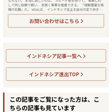
ならない。 本当に欲しいのは、 スピード感を持って、 事業に対
して同じ目線で戦い、 泥臭く事業を推進できる、 「経験豊富な現
場の右腕」だ。 VISALは、 インドネシア全土を自分の足で歩き、
実際にビジネスを動かしてきた経験がある 日系企業のインドネシ
ア進出を 情報と実行力で成功へ導く 日本唯一の「現場に立つ実行
お問い合わせはこちら
者であり共動伴走者」です。
インドネシア記事一覧へ
インドネシア進出TOP
この記事をご覧になった方は、こ
ちらの記事も見ています