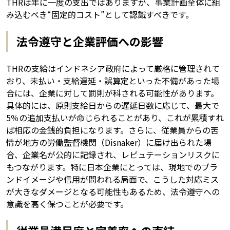
THRは年に一度の支出ではありますが、事業計画全体に組
み込むべき“固定的コスト”として認識すべきです。
法令遵守と企業評価への影響
THRの支給はインドネシア政府によって厳格に管理されて
おり、未払い・支給遅延・誤算定といった不備があった場
合には、企業に対して罰則が科される可能性があります。
具体的には、原則支給日からの遅延日数に応じて、最大で
5％の追加支払いが命じられることがあり、これが累積すれ
ば相応の金銭的負担になります。さらに、従業員からの苦
情が地方の労働監督機関（Disnaker）に届け出られた場
合、企業名が公的に記録され、レピュテーションリスクに
もつながります。特に日本企業にとっては、現地でのブラ
ンドイメージや信用が問われる局面で、こうした対応ミス
が大きなダメージとなる可能性もあるため、法令遵守への
意識を高く保つことが必要です。