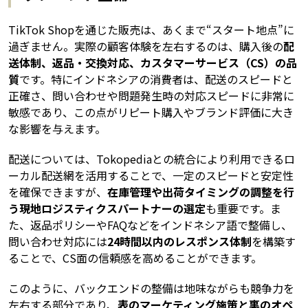
TikTok Shopを通じた販売は、あくまで“スタート地点”に
過ぎません。実際の顧客体験を左右するのは、購入後の
配
送体制、返品・交換対応、カスタマーサービス（CS）の品
質
です。特にインドネシアの消費者は、配送のスピードと
正確さ、問い合わせや問題発生時の対応スピードに非常に
敏感であり、この点がリピート購入やブランド評価に大き
な影響を与えます。
配送については、Tokopediaとの統合により利用できるロ
ーカル配送網を活用することで、一定のスピードと安定性
を確保できますが、
在庫管理や出荷タイミングの調整を行
う現地ロジスティクスパートナーの選定
も重要です。ま
た、返品ポリシーやFAQなどをインドネシア語で整備し、
問い合わせ対応には
24時間以内のレスポンス体制
を構築す
ることで、CS面の信頼感を高めることができます。
このように、バックエンドの整備は地味ながらも競争力を
左右する部分であり、
表のマーケティング施策と裏のオペ