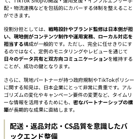
て、TikTok Shopの開設・運用支援・インフルエンサー手
配・物流連携などを包括的にカバーする体制を整えること
ができます。
役割分担としては、
戦略設計やブランド監修は日本側が担
い、現地側がコンテンツ制作や運用実務、ローカル対応を
担当する
構成が一般的です。ただし、完全に任せきりにす
るのではなく、定例のモニタリングやレビューを通じて
日々のデータ共有と双方向コミュニケーション
を維持する
ことが、成功の鍵となります。
さらに、現地パートナーが持つ政府規制やTikTokポリシー
に関する知見は、日本企業にとって非常に貴重です。アル
ゴリズムの変化やキャンペーン要件の変更など、タイムリ
ーな情報を活用するためにも、
密なパートナーシップの構
築
が長期的な成果に直結します。
配送・返品対応・CS品質を意識したバ
ックエンド整備