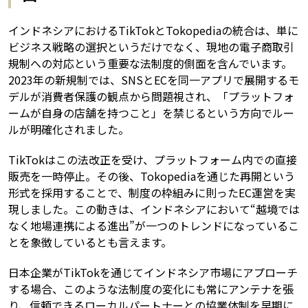
インドネシアにおけるTikTokとTokopediaの統合は、単に
ビジネス戦略の選択というだけでなく、現地の電子商取引
規制への対応という重要な法制度的側面を含んでいます。
2023年の新規制では、SNSとECを同一アプリで展開するモ
デルが消費者保護の観点から問題視され、「プラットフォ
ームが自身の店舗を持つこと」を禁じるという方向でルー
ルが明確化されました。
TikTokはこの法改正を受け、プラットフォーム内での直接
販売を一時停止。その後、Tokopediaを通じた再開という
形式を採用することで、制度の枠組みに則ったEC運営を実
現しました。この動きは、インドネシアにおいて“越境では
なく地場連携による進出”が一つのトレンドになっているこ
とを象徴しているとも言えます。
日本企業がTikTokを通じてインドネシア市場にアプローチ
する場合、このような法制度の変化にも常にアンテナを張
り、信頼できるローカルパートナーとの協業体制を早期に