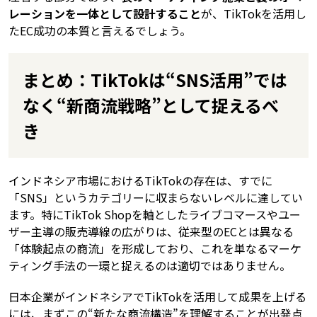
レーションを一体として設計すること
が、TikTokを活用し
たEC成功の本質と言えるでしょう。
まとめ：TikTokは“SNS活用”では
なく“新商流戦略”として捉えるべ
き
インドネシア市場におけるTikTokの存在は、すでに
「SNS」というカテゴリーに収まらないレベルに達してい
ます。特にTikTok Shopを軸としたライブコマースやユー
ザー主導の販売導線の広がりは、従来型のECとは異なる
「体験起点の商流」を形成しており、これを単なるマーケ
ティング手法の一環と捉えるのは適切ではありません。
日本企業がインドネシアでTikTokを活用して成果を上げる
には、まずこの“新たな商流構造”を理解することが出発点