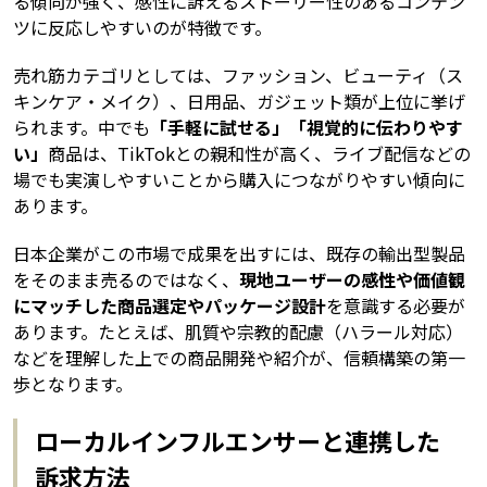
る傾向が強く、感性に訴えるストーリー性のあるコンテン
ツに反応しやすいのが特徴です。
売れ筋カテゴリとしては、ファッション、ビューティ（ス
キンケア・メイク）、日用品、ガジェット類が上位に挙げ
られます。中でも
「手軽に試せる」「視覚的に伝わりやす
い」
商品は、TikTokとの親和性が高く、ライブ配信などの
場でも実演しやすいことから購入につながりやすい傾向に
あります。
日本企業がこの市場で成果を出すには、既存の輸出型製品
をそのまま売るのではなく、
現地ユーザーの感性や価値観
にマッチした商品選定やパッケージ設計
を意識する必要が
あります。たとえば、肌質や宗教的配慮（ハラール対応）
などを理解した上での商品開発や紹介が、信頼構築の第一
歩となります。
ローカルインフルエンサーと連携した
訴求方法