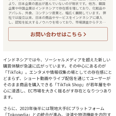
より、日本企業の進出が進んでいないのが現状です。他方、韓国
企業や中国企業はインドネシアで存在感を増しており、化粧品や
アパレル、外食、コンテンツ産業と、幅広く展開しています。 弊
社では設立以来、日本の商品やサービスをインドネシアに導入
し、認知を拡大するノウハウを培っており、市場調査からテスト
マーケティング、本格展開までワンストップでお任せいただけま
す。インドネシアでは日本の商品やサービスの信頼感が非常に高
お問い合わせはこちら
いため、適切な導入が図れれば大きな販路拡大につながるものと
確信しています。 インドネシアに関することなら、なんでもお気
軽にお声がけください。 皆さんとお話しすることを楽しみにして
います！
インドネシアでは今、ソーシャルメディアを超えた新しい
購買体験が急速に広がっています。その中心にあるのが
「TikTok」。エンタメや情報収集の場としての存在感にと
どまらず、ショート動画やライブ配信を通じてユーザーが
そのまま商品を購入できる「TikTok Shop」が若年層を中
心に浸透し、EC市場を大きく揺るがす存在となりつつあり
ます。
さらに、2023年後半には現地大手ECプラットフォーム
「Tokopedia」との統合が進み、決済や物流機能を内包す