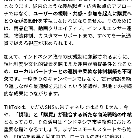
となります。従来のような製品起点・広告起点のアプロー
チではなく、
ユーザーの視聴・共感・参加を起点に購買へ
とつながる設計
を重視しなければなりません。そのために
は、商品企画、動画クリエイティブ、インフルエンサー連
携、物流体制、カスタマーサポートまで、すべてを一気通
貫で捉える視座が求められます。
加えて、インドネシア政府のEC規制に象徴されるように、
現地制度や文化的背景を踏まえた運用が前提条件となるた
め、
ローカルパートナーとの連携や柔軟な体制構築も不可
欠
です。一度きりのキャンペーンではなく、試行錯誤を繰
り返しながら最適解を見出すという姿勢が、現地での持続
的な成果につながります。
TikTokは、ただのSNS広告チャネルではありません。今
や、
「視聴」と「購買」が融合する新たな商流戦略の中核
となっており、その活用はインドネシア市場攻略における
重要な鍵となるでしょう。まずはスモールスタートから始
め、PDCAを素早く回す中で、ローカルの変化に適応し