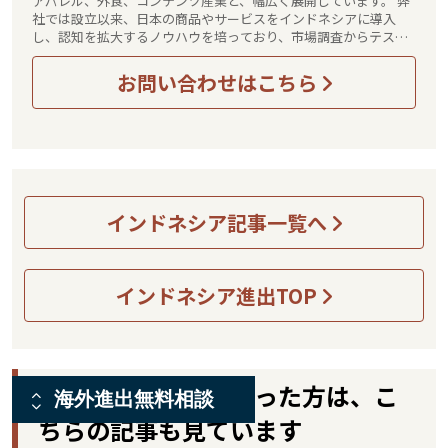
アパレル、外食、コンテンツ産業と、幅広く展開しています。 弊
社では設立以来、日本の商品やサービスをインドネシアに導入
し、認知を拡大するノウハウを培っており、市場調査からテスト
マーケティング、本格展開までワンストップでお任せいただけま
す。インドネシアでは日本の商品やサービスの信頼感が非常に高
お問い合わせはこちら
いため、適切な導入が図れれば大きな販路拡大につながるものと
確信しています。 インドネシアに関することなら、なんでもお気
軽にお声がけください。 皆さんとお話しすることを楽しみにして
います！
インドネシア記事一覧へ
インドネシア進出TOP
この記事をご覧になった方は、こ
海外進出無料相談
ちらの記事も見ています