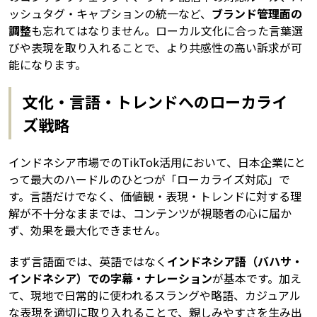
ッシュタグ・キャプションの統一など、
ブランド管理面の
調整
も忘れてはなりません。ローカル文化に合った言葉選
びや表現を取り入れることで、より共感性の高い訴求が可
能になります。
文化・言語・トレンドへのローカライ
ズ戦略
インドネシア市場でのTikTok活用において、日本企業にと
って最大のハードルのひとつが「ローカライズ対応」で
す。言語だけでなく、価値観・表現・トレンドに対する理
解が不十分なままでは、コンテンツが視聴者の心に届か
ず、効果を最大化できません。
まず言語面では、英語ではなく
インドネシア語（バハサ・
インドネシア）での字幕・ナレーション
が基本です。加え
て、現地で日常的に使われるスラングや略語、カジュアル
な表現を適切に取り入れることで、親しみやすさを生み出