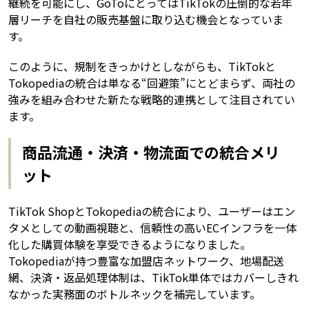
継続を可能にし、GoToにとってはTikTokの圧倒的な若年
層リーチを自社の販売基盤に取り込む機会となっていま
す。
このように、規制をきっかけとしながらも、TikTokと
Tokopediaの統合は単なる“回避策”にとどまらず、両社の
強みを組み合わせた新たな戦略的連携として注目されてい
ます。
商品流通・決済・物流面での統合メリ
ット
TikTok ShopとTokopediaの統合により、ユーザーはエン
タメとしての動画視聴と、信頼性の高いECインフラを一体
化した購買体験を享受できるようになりました。
Tokopediaが持つ豊富な加盟店ネットワーク、地場配送
網、決済・返品処理体制は、TikTok単体ではカバーしきれ
なかった実務面のボトルネックを補完しています。