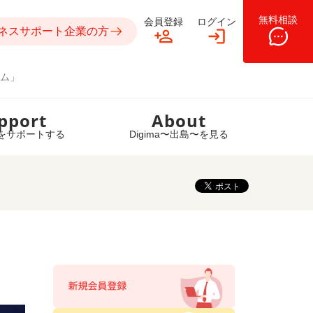
無料相談
会員登録
ログイン
ネスサポート企業の方
ム」
pport
About
をサポートする
Digima〜出島〜を見る