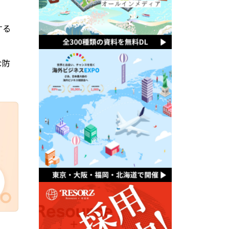
する
な防