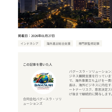
掲載日：
2026年01月27日
インドネシア
海外進出総合支援
専門家監修記事
この記事を書いた人
バグースラ・ソリューション
ジネス展開支援を行っていま
で、海外事業立ち上げを一貫して支
長は、海外ビジネスに内在す
ートナーリスク、意思決定ス
げ後まで継続的に関与します。 インドネシア・マレーシアでの長年の現地駐在経験を通じて構築し
ットワークを活かし、ジャカ
合同会社バグースラ・ソリ
れた、実現性と撤退可能性を両立した事業設計を
ューションズ
わる中、バグースラ・ソリュ
こだわります。 机上の戦略