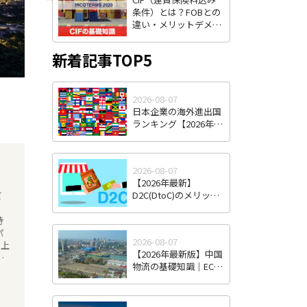
条件）とは？FOBとの
違い・メリットデメリ
ット・費用負担をわか
りやすく解説
新着記事TOP5
2026-08-07
日本企業の海外進出国
ランキング【2026年最
新版】｜人気国・地域
の傾向と選び方
2026-08-07
【2026年最新】
D2C(DtoC)のメリット
ビ
＆デメリットとは｜日
本のD2Cブランド海外
進出成功事例と成功の
パ
2026-08-07
ポイント
ち上
【2026年最新版】中国
物流の基礎知識｜EC・
入
越境EC時代の特徴と日
本企業が直面する課
に
題・対策
成