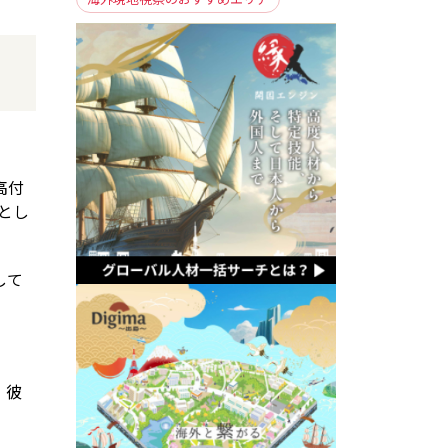
高付
とし
して
。彼