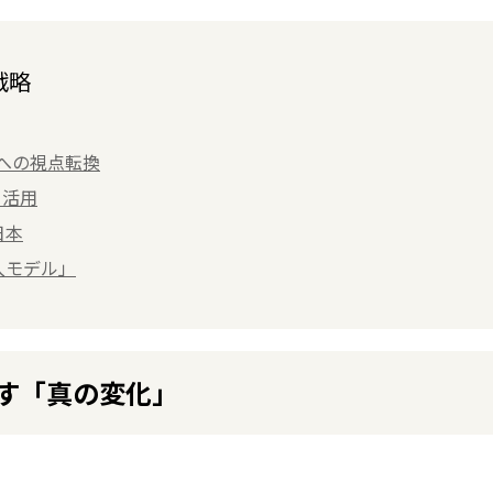
戦略
」への視点転換
」活用
日本
入モデル」
す「真の変化」