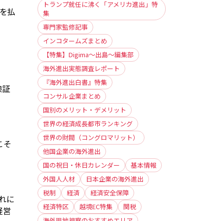
トランプ就任に沸く「アメリカ進出」特
を払
集
専門家監修記事
インコタームズまとめ
【特集】Digima〜出島〜編集部
海外進出実態調査レポート
『海外進出白書』特集
検証
コンサル企業まとめ
国別のメリット・デメリット
世界の経済成長都市ランキング
世界の財閥（コングロマリット）
こそ
他国企業の海外進出
国の祝日・休日カレンダー
基本情報
外国人人材
日本企業の海外進出
税制
経済
経済安全保障
れに
経済特区
越境EC特集
関税
経営
海外現地視察のおすすめエリア