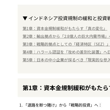
▼ インドネシア投資規制の緩和と投資
第1章：資本金規制緩和がもたらす「真の変化」
第2章：輸出拠点から「2.8億人の巨大内需市場
第3章：戦略的拠点としての「経済特区（SEZ）
第4章：ハラール認証を「攻めの差別化装置」へ
第5章：日本の中小企業が採るべき「現実的な参
第1章：資本金規制緩和がもたら
「退路を断つ賭け」から「戦略的投資」へ：