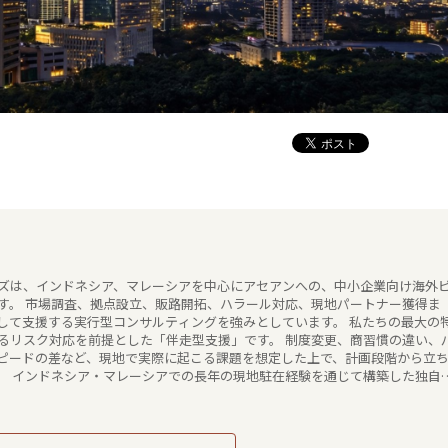
ズは、インドネシア、マレーシアを中心にアセアンへの、中小企業向け海外
す。 市場調査、拠点設立、販路開拓、ハラール対応、現地パートナー獲得ま
援する実行型コンサルティングを強みとしています。 私たちの最大の特
るリスク対応を前提とした「伴走型支援」です。 制度変更、商習慣の違い、
ピードの差など、現地で実際に起こる課題を想定した上で、計画段階から立
た独自ネ
ルタ首都圏に偏らないインドネシア全域、ならびにマレー半島全体を視野に
行っています。 多くの支援会社が「紹介」や「調査」で終
ーションズは、現地で意思決定が進み、事業が動き続ける状態をつくること
ではなく、現場で通用する判断と実行を重ね、日本企業の海外事業を長期的な