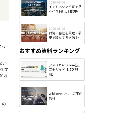
2026-08-07
インドネシア視察で見
るべき3拠点｜EC市場
の成長を支えるジャカ
ルタ・チカラン・タン
ジュンプリオク
2026-08-07
台湾に会社を最短・最
安で設立する方法｜株
式有限公司・有限公司
とっ
の選択から投審会申請
おすすめ資料ランキング
まで全ステップ解説
金が
アメリカAmazon進出
小企業
完全ガイド【超入門
編】
00万
Wiki Investmentご案内
資料
つの