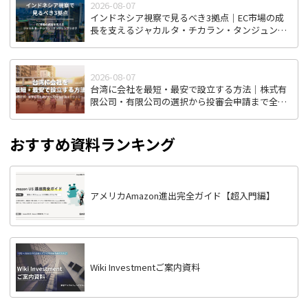
2026-08-07
インドネシア視察で見るべき3拠点｜EC市場の成
長を支えるジャカルタ・チカラン・タンジュンプ
リオク
2026-08-07
台湾に会社を最短・最安で設立する方法｜株式有
限公司・有限公司の選択から投審会申請まで全ス
テップ解説
おすすめ資料ランキング
アメリカAmazon進出完全ガイド【超入門編】
Wiki Investmentご案内資料