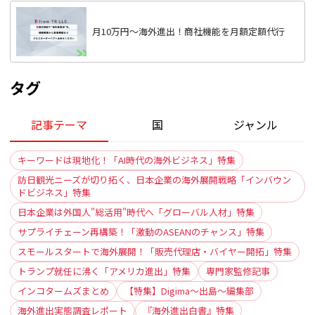
月10万円〜海外進出！商社機能を月額定額代行
タグ
記事テーマ
国
ジャンル
キーワードは現地化！「AI時代の海外ビジネス」特集
訪日観光ニーズが切り拓く、日本企業の海外展開戦略「インバウン
ドビジネス」特集
日本企業は外国人"総活用"時代へ「グローバル人材」特集
サプライチェーン再構築！「激動のASEANのチャンス」特集
スモールスタートで海外展開！「販売代理店・バイヤー開拓」特集
トランプ就任に沸く「アメリカ進出」特集
専門家監修記事
インコタームズまとめ
【特集】Digima〜出島〜編集部
海外進出実態調査レポート
『海外進出白書』特集