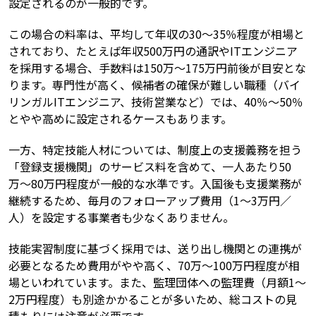
設定されるのが一般的です。
この場合の料率は、平均して年収の30〜35％程度が相場と
されており、たとえば年収500万円の通訳やITエンジニア
を採用する場合、手数料は150万〜175万円前後が目安とな
ります。専門性が高く、候補者の確保が難しい職種（バイ
リンガルITエンジニア、技術営業など）では、40％〜50％
とやや高めに設定されるケースもあります。
一方、特定技能人材については、制度上の支援義務を担う
「登録支援機関」のサービス料を含めて、一人あたり50
万〜80万円程度が一般的な水準です。入国後も支援業務が
継続するため、毎月のフォローアップ費用（1〜3万円／
人）を設定する事業者も少なくありません。
技能実習制度に基づく採用では、送り出し機関との連携が
必要となるため費用がやや高く、70万〜100万円程度が相
場といわれています。また、監理団体への監理費（月額1〜
2万円程度）も別途かかることが多いため、総コストの見
積もりには注意が必要です。