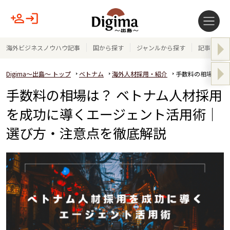
海外ビジネスノウハウ記事
国から探す
ジャンルから探す
記事テーマ
Digima～出島～ トップ
ベトナム
海外人材採用・紹介
手数料の相場は？
手数料の相場は？ ベトナム人材採用
を成功に導くエージェント活用術｜
選び方・注意点を徹底解説