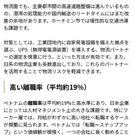
物流面でも、主要都市間の高速道路整備は進んでいるもの
の、港湾の処理能力や国内輸送のリードタイムにはまだ改
善の余地があります。ホーチミン市では慢性的な交通渋滞
も課題です。
対策としては、工業団地内に自家発電設備を備えた拠点を
選ぶ、UPS（無停電電源装置）を導入する、物流パートナ
ーの選定を慎重に行う、といった方法が有効です。また、
日系の物流企業も多数進出しており、これらのパートナー
を活用することで物流リスクを軽減できます。
高い離職率（平均約19%）
ベトナムの
離職率
は平均約19%と高水準にあり、日本企業
にとっては人材マネジメント上の大きな課題です。特にワ
ーカー層では、月給がわずかに高い他社へ転職するケース
が頻繁に見られます。ベトナムでは「転職＝ステップアッ
プ」という価値観が根強く、一つの会社に長く勤めること