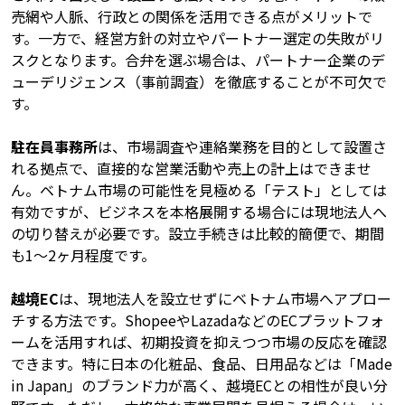
売網や人脈、行政との関係を活用できる点がメリットで
す。一方で、経営方針の対立やパートナー選定の失敗がリ
スクとなります。合弁を選ぶ場合は、パートナー企業のデ
ューデリジェンス（事前調査）を徹底することが不可欠で
す。
駐在員事務所
は、市場調査や連絡業務を目的として設置さ
れる拠点で、直接的な営業活動や売上の計上はできませ
ん。ベトナム市場の可能性を見極める「テスト」としては
有効ですが、ビジネスを本格展開する場合には現地法人へ
の切り替えが必要です。設立手続きは比較的簡便で、期間
も1〜2ヶ月程度です。
越境EC
は、現地法人を設立せずにベトナム市場へアプロー
チする方法です。ShopeeやLazadaなどのECプラットフォ
ームを活用すれば、初期投資を抑えつつ市場の反応を確認
できます。特に日本の化粧品、食品、日用品などは「Made
in Japan」のブランド力が高く、越境ECとの相性が良い分