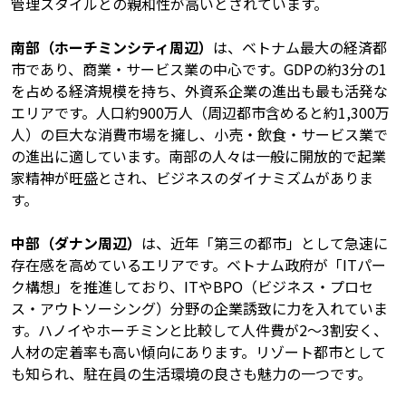
管理スタイルとの親和性が高いとされています。
南部（ホーチミンシティ周辺）
は、ベトナム最大の経済都
市であり、商業・サービス業の中心です。GDPの約3分の1
を占める経済規模を持ち、外資系企業の進出も最も活発な
エリアです。人口約900万人（周辺都市含めると約1,300万
人）の巨大な消費市場を擁し、小売・飲食・サービス業で
の進出に適しています。南部の人々は一般に開放的で起業
家精神が旺盛とされ、ビジネスのダイナミズムがありま
す。
中部（ダナン周辺）
は、近年「第三の都市」として急速に
存在感を高めているエリアです。ベトナム政府が「ITパー
ク構想」を推進しており、ITやBPO（ビジネス・プロセ
ス・アウトソーシング）分野の企業誘致に力を入れていま
す。ハノイやホーチミンと比較して人件費が2〜3割安く、
人材の定着率も高い傾向にあります。リゾート都市として
も知られ、駐在員の生活環境の良さも魅力の一つです。