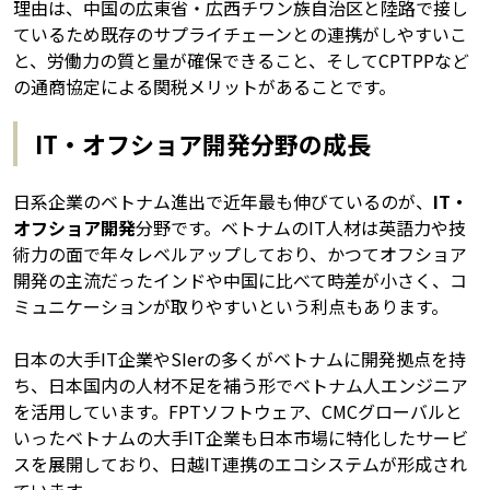
理由は、中国の広東省・広西チワン族自治区と陸路で接し
ているため既存のサプライチェーンとの連携がしやすいこ
と、労働力の質と量が確保できること、そしてCPTPPなど
の通商協定による関税メリットがあることです。
IT・オフショア開発分野の成長
日系企業のベトナム進出で近年最も伸びているのが、
IT・
オフショア開発
分野です。ベトナムのIT人材は英語力や技
術力の面で年々レベルアップしており、かつてオフショア
開発の主流だったインドや中国に比べて時差が小さく、コ
ミュニケーションが取りやすいという利点もあります。
日本の大手IT企業やSIerの多くがベトナムに開発拠点を持
ち、日本国内の人材不足を補う形でベトナム人エンジニア
を活用しています。FPTソフトウェア、CMCグローバルと
いったベトナムの大手IT企業も日本市場に特化したサービ
スを展開しており、日越IT連携のエコシステムが形成され
ています。