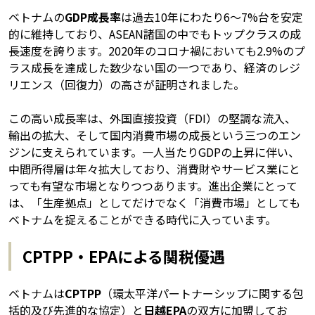
ベトナムの
GDP成長率
は過去10年にわたり6〜7%台を安定
的に維持しており、ASEAN諸国の中でもトップクラスの成
長速度を誇ります。2020年のコロナ禍においても2.9%のプ
ラス成長を達成した数少ない国の一つであり、経済のレジ
リエンス（回復力）の高さが証明されました。
この高い成長率は、外国直接投資（FDI）の堅調な流入、
輸出の拡大、そして国内消費市場の成長という三つのエン
ジンに支えられています。一人当たりGDPの上昇に伴い、
中間所得層は年々拡大しており、消費財やサービス業にと
っても有望な市場となりつつあります。進出企業にとって
は、「生産拠点」としてだけでなく「消費市場」としても
ベトナムを捉えることができる時代に入っています。
CPTPP・EPAによる関税優遇
ベトナムは
CPTPP
（環太平洋パートナーシップに関する包
括的及び先進的な協定）と
日越EPA
の双方に加盟してお