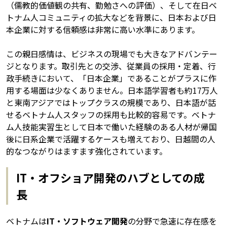
（儒教的価値観の共有、勤勉さへの評価）、そして在日ベ
トナム人コミュニティの拡大などを背景に、日本および日
本企業に対する信頼感は非常に高い水準にあります。
この親日感情は、ビジネスの現場でも大きなアドバンテー
ジとなります。取引先との交渉、従業員の採用・定着、行
政手続きにおいて、「日本企業」であることがプラスに作
用する場面は少なくありません。日本語学習者も約17万人
と東南アジアではトップクラスの規模であり、日本語が話
せるベトナム人スタッフの採用も比較的容易です。ベトナ
ム人技能実習生として日本で働いた経験のある人材が帰国
後に日系企業で活躍するケースも増えており、日越間の人
的なつながりはますます強化されています。
IT・オフショア開発のハブとしての成
長
ベトナムは
IT・ソフトウェア開発
の分野で急速に存在感を