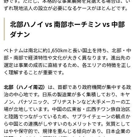
野です。ただし、本格的な事業展開を見据える場合は、い
ずれ現地法人の設立が必要になるケースがほとんどです。
北部ハノイ vs 南部ホーチミン vs 中部
ダナン
ベトナムは南北に約1,650kmと長い国土を持ち、北部・中
部・南部で経済特性や文化が大きく異なります。進出先の
選定は事業の成否に直結するため、各エリアの特徴を正し
く理解することが重要です。
北部（ハノイ周辺）
は、首都であり政府機関が集中する政
治の中心地です。日系の製造業が多く集積しており、キヤ
ノン、パナソニック、ブリヂストンなど大手メーカーの工
場が立地しています。中国の広東省・広西チワン族自治区
と陸路でつながっているため、サプライチェーンの観点か
ら中国との連携がしやすいのもメリットです。気質として
はやや保守的で、規律を重んじる傾向があり、日本企業の