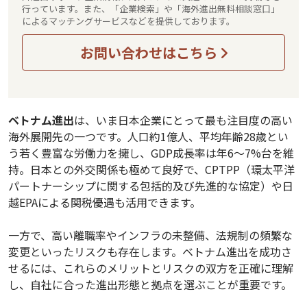
行っています。また、「企業検索」や「海外進出無料相談窓口」
によるマッチングサービスなどを提供しております。
お問い合わせはこちら
ベトナム進出
は、いま日本企業にとって最も注目度の高い
海外展開先の一つです。人口約1億人、平均年齢28歳とい
う若く豊富な労働力を擁し、GDP成長率は年6〜7%台を維
持。日本との外交関係も極めて良好で、CPTPP（環太平洋
パートナーシップに関する包括的及び先進的な協定）や日
越EPAによる関税優遇も活用できます。
一方で、高い離職率やインフラの未整備、法規制の頻繁な
変更といったリスクも存在します。ベトナム進出を成功さ
せるには、これらのメリットとリスクの双方を正確に理解
し、自社に合った進出形態と拠点を選ぶことが重要です。