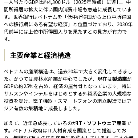
一人当たりGDPは約4,300ドル（2025年時点）に達し、中
間所得層の拡大に伴い国内消費市場も急速に成長していま
す。世界銀行はベトナムを「低中所得国から上位中所得国
への移行期にある有望な経済」と位置づけており、2030年
代前半には上位中所得国入りを果たすとの見方が有力で
す。
主要産業と経済構造
ベトナムの産業構造は、過去20年で大きく変化してきまし
た。かつては農林水産業が中心でしたが、現在は
製造業
が
GDPの約25%を占め、経済の屋台骨となっています。特に
サムスンやインテルをはじめとする外資系企業の大規模な
投資を受け、電子機器・スマートフォンの組立製造ではア
ジア有数の集積地に成長しました。
加えて、近年急成長しているのが
IT・ソフトウェア産業
で
す。ベトナム政府はIT人材育成を国策として推進してお
り、年間約5万人のIT系卒業生を輩出しています。日本企業