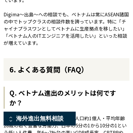
Digima〜出島〜への相談でも、ベトナムは常にASEAN諸国
の中でトップクラスの相談件数を誇っています。特に「チ
ャイナプラスワンとしてベトナムに生産拠点を移したい」
「ベトナム人のITエンジニアを活用したい」といった相談
が増えています。
6. よくある質問（FAQ）
Q. ベトナム進出のメリットは何です
か？
ベトナム進出の主なメリットは、人口約1億人・平均年齢
海外進出無料相談
28歳の若く豊富な労働力、日本の5分の1から10分の1とい
う低い人件費、年6〜7%台の高いGDP成長率、CPTPPや