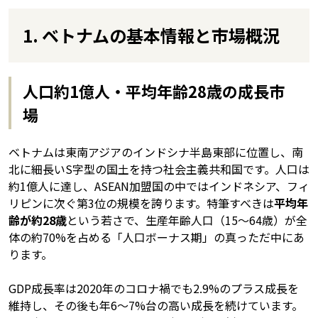
1. ベトナムの基本情報と市場概況
人口約1億人・平均年齢28歳の成長市
場
ベトナムは東南アジアのインドシナ半島東部に位置し、南
北に細長いS字型の国土を持つ社会主義共和国です。人口は
約1億人に達し、ASEAN加盟国の中ではインドネシア、フィ
リピンに次ぐ第3位の規模を誇ります。特筆すべきは
平均年
齢が約28歳
という若さで、生産年齢人口（15〜64歳）が全
体の約70%を占める「人口ボーナス期」の真っただ中にあ
ります。
GDP成長率は2020年のコロナ禍でも2.9%のプラス成長を
維持し、その後も年6〜7%台の高い成長を続けています。