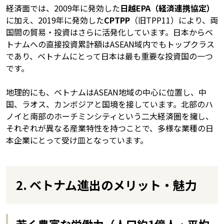
経済面では、2009年に発効した
日越EPA（経済連携協定）
に加え、2019年に発効した
CPTPP
（旧TPP11）により、両
国間の貿易・投資はさらに活発化しています。日本からベ
トナムへの直接投資累計額はASEAN域内でもトップクラス
であり、ベトナムにとって日本は最も重要な投資国の一つ
です。
地理的にも、ベトナムはASEAN地域の中心に位置し、中
国、ラオス、カンボジアと国境を接しています。北部のハ
ノイと南部のホーチミンシティという二大経済圏を擁し、
それぞれが異なる産業特性を持つことで、多様な業種の日
本企業にとって受け皿となっています。
2. ベトナム進出のメリット・魅力
若く豊富な労働力（人口約1億人・平均