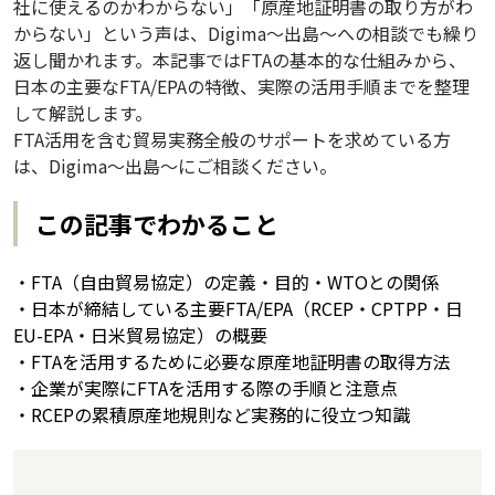
社に使えるのかわからない」「原産地証明書の取り方がわ
からない」という声は、Digima～出島～への相談でも繰り
返し聞かれます。本記事ではFTAの基本的な仕組みから、
日本の主要なFTA/EPAの特徴、実際の活用手順までを整理
して解説します。
FTA活用を含む貿易実務全般のサポートを求めている方
は、Digima～出島～にご相談ください。
この記事でわかること
・FTA（自由貿易協定）の定義・目的・WTOとの関係
・日本が締結している主要FTA/EPA（RCEP・CPTPP・日
EU-EPA・日米貿易協定）の概要
・FTAを活用するために必要な原産地証明書の取得方法
・企業が実際にFTAを活用する際の手順と注意点
・RCEPの累積原産地規則など実務的に役立つ知識