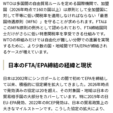
WTOは多国間の自由貿易ルールを定める国際機関で、加盟
国（2026年時点で160カ国以上）は原則として全加盟国に
対して平等に低い関税率を適用しなければならない「最恵
国待遇原則（MFN）」を守ることが求められます。FTAは
このMFN原則の例外として認められており、FTA締結国同
士だけがさらに低い特恵関税率を享受できる仕組みです。
WTOの枠組みだけでは自由化が難しい分野での進展を実現
するために、より少数の国・地域間でFTA/EPAが締結され
るケースが増えています。
日本のFTA/EPA締結の経緯と現状
日本は2002年にシンガポールとの間で初めてEPAを締結し
て以来、積極的に協定網を拡大してきました。2026年時点
で発効済みの協定は20を超え、その対象国・地域は日本の
貿易相手国の大部分をカバーしています。特に2019年の日
EU-EPA発効、2022年のRCEP発効は、日本の貿易政策上の
大きなマイルストーンです。こうした協定の拡大により、