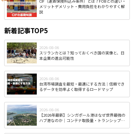
CIF（運賃保険料込み条件）とは？FOBとの違い・
メリットデメリット・費用負担をわかりやすく解
説
新着記事TOP5
2026-08-06
スリランカとは？知っておくべき国の実像と、日
本企業の進出可能性
2026-08-06
台湾市場調査を最短・最適にする方法｜信頼でき
るデータを効率よく取得するロードマップ
2026-08-06
【2026年最新】シンガポール港はなぜ世界最強の
ハブ港なのか｜コンテナ取扱量・トランシップ機
能から見る東南アジア物流拠点の実力