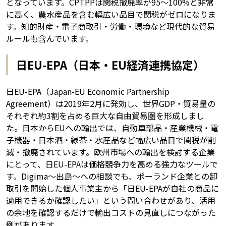
となっています。CPTPPは関税撤廃率が95〜100%と非常
に高く、農水産品を含む幅広い品目で関税がゼロになりま
す。知的財産・電子商取引・労働・環境など現代的な貿易
ルールも含んでいます。
日EU-EPA（日本・EU経済連携協定）
日EU-EPA（Japan-EU Economic Partnership
Agreement）は2019年2月に発効し、世界GDP・貿易量の
それぞれ約3割を占める巨大な自由貿易圏を形成しまし
た。日本からEUへの輸出では、自動車部品・産業機械・電
子機器・日本酒・緑茶・水産品など幅広い品目で関税が削
減・撤廃されています。欧州市場への輸出を検討する企業
にとって、日EU-EPAは価格競争力を高める強力なツールで
す。Digima～出島～への相談でも、ポーランド企業との卸
取引を開始した個人事業主から「日EU-EPAが自社の商品に
適用できるか確認したい」という問い合わせがあり、活用
の余地を確認するだけで輸出コストの見直しにつながった
例があります。