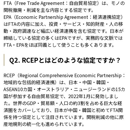
FTA（Free Trade Agreement：自由貿易協定）は、モノの
関税撤廃・削減を主な内容とする協定です。
EPA（Economic Partnership Agreement：経済連携協定）
はFTAの内容に加え、投資・サービス・知的財産・人の移
動・政府調達など幅広い経済連携を含む協定です。日本が
締結している協定の多くはEPAですが、実務的な文脈では
FTA・EPAをほぼ同義として使うことも多くあります。
Q2. RCEPとはどのような協定ですか？
RCEP（Regional Comprehensive Economic Partnership：
地域的な包括的経済連携）は、日本・中国・韓国・
ASEAN10カ国・オーストラリア・ニュージーランドの15カ
国が参加する自由貿易協定で、2022年1月に発効しまし
た。世界のGDP・貿易額・人口の約3割を占める巨大な経
済圏をカバーしており、日本が中国・韓国と初めてFTA関
係を持つ協定として注目されています。関税削減の他に原
産地規則の統一化も進められています。