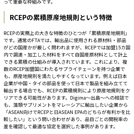
って重要な枠組みです。
RCEPの累積原産地規則という特徴
RCEPの実務上の大きな特徴のひとつが「累積原産地規則」
です。通常のFTAでは、輸出品に使用される原材料・部品
がどの国産かが厳しく問われますが、RCEPでは加盟15カ国
内で調達・加工した材料をすべて自国産原材料として計上
できる累積の仕組みが導入されています。これにより、複
数のRCEP加盟国にわたるサプライチェーンを持つ企業で
も、原産地規則を満たしやすくなっています。例えば日本
企業が中国・タイの部品を使って日本で製品を組み立てて
輸出する場合でも、RCEPの累積規則により原産地規則をク
リアできる可能性があります。Digima～出島～への相談で
も、藻類サプリメントをマレーシアに輸出したい企業から
「ASEAN向けでRCEPと日ASEAN EPAのどちらが有利かを比
較したい」という問い合わせがあり、品目ごとの関税率の
差を確認して最適な協定を選択した事例があります。