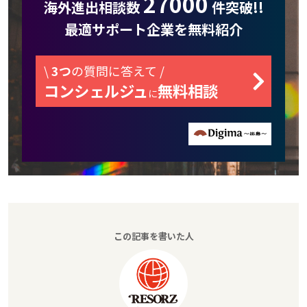
27000
海外進出相談数
件突破!!
最適サポート企業を無料紹介
\
3つ
の質問に答えて /
コンシェルジュ
無料相談
に
この記事を書いた人