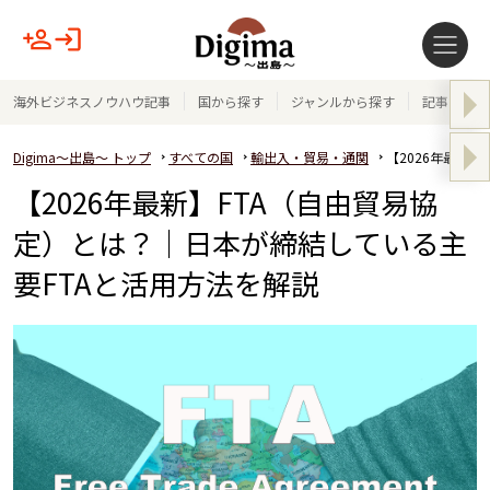
海外ビジネスノウハウ記事
国から探す
ジャンルから探す
記事テーマ
Digima～出島～ トップ
すべての国
輸出入・貿易・通関
【2026年最新
【2026年最新】FTA（自由貿易協
定）とは？｜日本が締結している主
要FTAと活用方法を解説