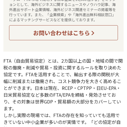
ョンとして、海外ビジネスに関するニュースやノウハウ記事、海
外進出サポート企業情報、海外ビジネス関連セミナーの掲載等を
行っています。また、「企業検索」や「海外進出無料相談窓口」
によるマッチングサービスなどを提供しております。
お問い合わせはこちら
FTA（自由貿易協定）とは、2カ国以上の国・地域の間で関
税の撤廃・削減や貿易・投資に関するルールを取り決めた
協定です。FTAを活用することで、輸出する際の関税が大
幅に削減または撤廃され、コスト競争力を大きく高めるこ
とができます。日本は現在、RCEP・CPTPP・日EU-EPA・
日米貿易協定など多数のFTA/EPAを締結・発効させてお
り、その対象は世界GDP・貿易額の大部分をカバーしてい
ます。
しかし実際の現場では、FTAの存在を知っていても活用で
きていない中小企業が多いのが実情です。「どの協定が自