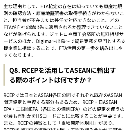
主な理由として、FTA協定の存在は知っていても原産地規
則の確認方法・原産地証明書の取得手続きがわからないこ
と、担当者が不在または兼任で対応できないこと、どの
FTAが自社の輸出先に適用されるか整理できていないこと
などが挙げられます。ジェトロや商工会議所の無料相談サ
ービスのほか、Digima～出島～で貿易実務を専門とする支
援企業に相談することで、FTA活用の第一歩を踏み出しや
すくなります。
Q8. RCEPを活用してASEANに輸出す
る際のポイントは何ですか？
RCEPでは日本とASEAN各国の間でそれぞれ既存のASEAN
関連協定と重複する部分もあるため、RCEP・日ASEAN
EPA・二国間EPA（各国との個別EPA）のどの協定を使うの
が最も有利かをHSコードごとに比較することが重要です。
また、RCEPの特徴として「累積原産地規則」があり、
RCEP加盟国内の複数国の材料・工程を組み合わせて製造し