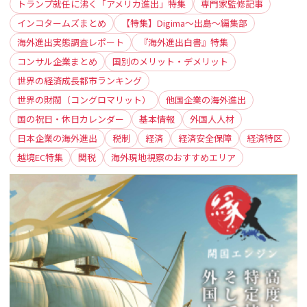
トランプ就任に沸く「アメリカ進出」特集
専門家監修記事
インコタームズまとめ
【特集】Digima〜出島〜編集部
海外進出実態調査レポート
『海外進出白書』特集
コンサル企業まとめ
国別のメリット・デメリット
世界の経済成長都市ランキング
世界の財閥（コングロマリット）
他国企業の海外進出
国の祝日・休日カレンダー
基本情報
外国人人材
日本企業の海外進出
税制
経済
経済安全保障
経済特区
越境EC特集
関税
海外現地視察のおすすめエリア