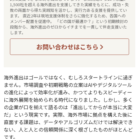
1,500社を超える海外進出を支援してきた実績をもとに、成功・失
敗の両面から得た実践知を活かし、実行力ある支援を提供してい
ます。 直近2年は現地支援体制をさらに強化するため、各国への
メンバー配置を促進中。 「どの国が最適か？」という初期検討の
段階から、海外進出のゼロからイチまでを一貫して伴走支援いた
します。
お問い合わせはこちら
海外進出はゴールではなく、むしろスタートラインに過ぎ
ません。市場調査や初期戦略の立案はAIやデジタルツール
の進化によって効率化が進み、かつてよりもスピーディー
に海外展開を始められる時代になりました。しかし、多く
の企業が口を揃えて語るのは「進出してからが本当に大変
だ」という現実です。実際、海外市場に拠点を構えた後に
直面する課題は、データやアルゴリズムだけでは解決でき
ない、人と人との信頼関係に深く根ざしたものがほとんど
です。