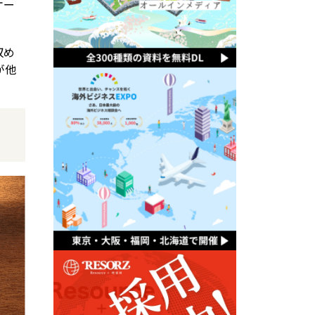
ケー
収め
が他