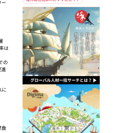
ター
層
率は
での
促進
れに
然食