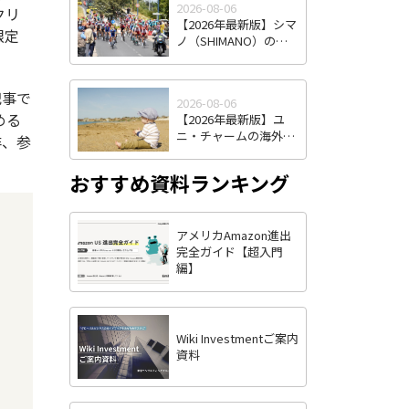
2026-08-06
南アジア物流拠点の実
クリ
【2026年最新版】シマ
力
限定
ノ（SHIMANO）の海
外進出戦略｜自転車業
界の"インテル"はなぜ
世界シェアを握り続け
記事で
2026-08-06
るのか
める
【2026年最新版】ユ
ニ・チャームの海外進
非、参
出戦略とは？海外売上
比率6割超を実現した3
おすすめ資料ランキング
つの強みを徹底解説
アメリカAmazon進出
完全ガイド【超入門
編】
Wiki Investmentご案内
資料