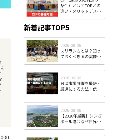
条件）とは？FOBとの
違い・メリットデメリ
ット・費用負担をわか
りやすく解説
新着記事TOP5
2026-08-06
スリランカとは？知っ
ておくべき国の実像
と、日本企業の進出可
援
能性
開を
に
2026-08-06
取
台湾市場調査を最短・
ラ
最適にする方法｜信頼
、
できるデータを効率よ
だ
く取得するロードマッ
プ
2026-08-06
【2026年最新】シンガ
ポール港はなぜ世界最
強のハブ港なのか｜コ
ンテナ取扱量・トラン
00
シップ機能から見る東