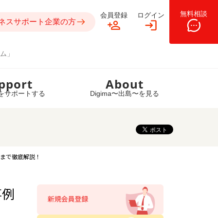
無料相談
会員登録
ログイン
ネスサポート企業の方
ム」
pport
About
をサポートする
Digima〜出島〜を見る
例まで徹底解説！
事例