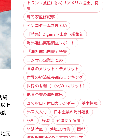
トランプ就任に沸く「アメリカ進出」特
集
専門家監修記事
インコタームズまとめ
【特集】Digima〜出島〜編集部
海外進出実態調査レポート
『海外進出白書』特集
コンサル企業まとめ
国別のメリット・デメリット
世界の経済成長都市ランキング
世界の財閥（コングロマリット）
他国企業の海外進出
内総
国の祝日・休日カレンダー
基本情報
％以上
機能
外国人人材
日本企業の海外進出
税制
経済
経済安全保障
経済特区
越境EC特集
関税
、地元
海外現地視察のおすすめエリア