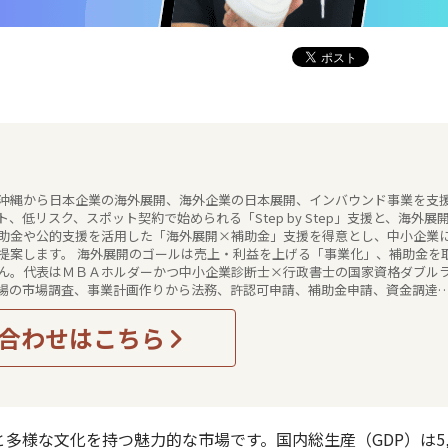
沖縄から日本企業の海外展開、海外企業の日本展開、インバウンド事業を支
、低リスク、スポット契約で始められる「Step by Step」支援と、海外展
助金や公的支援を活用した「海外展開×補助金」支援を得意とし、中小企業
提案します。 海外展開のゴールは売上・利益を上げる「事業化」、補助金を
ん。代表はＭＢＡホルダーかつ中小企業診断士×行政書士の国家資格ダブル
場の市場調査、事業計画作りから法務、許認可申請、補助金申請、資金調達
収益化まで、貴社の海外展開をワンストップで伴走型でサポートさせていた
合わせはこちら
様な文化を持つ魅力的な市場です。国内総生産（GDP）は5,0