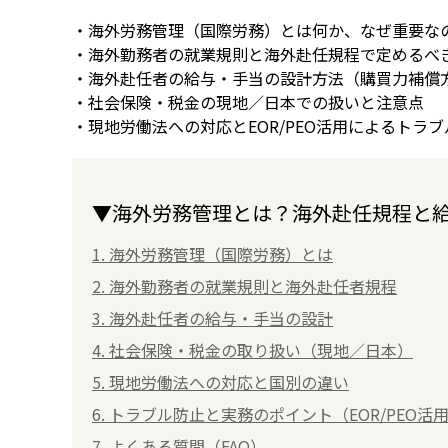
・海外労務管理（国際労務）とは何か、なぜ重要な
・海外勤務者の就業規則と海外赴任規程で定めるべ
・海外赴任者の給与・手当の設計方法（購買力補償
・社会保険・税金の現地／日本での扱いと注意点
・現地労働法への対応とEOR/PEO活用によるトラ
▼海外労務管理とは？海外赴任規程と給
1. 海外労務管理（国際労務）とは
2. 海外勤務者の就業規則と海外赴任者規程
3. 海外赴任者の給与・手当の設計
4. 社会保険・税金の取り扱い（現地／日本）
5. 現地労働法への対応と国別の違い
6. トラブル防止と実務のポイント（EOR/PEO活
7. よくある質問（FAQ）