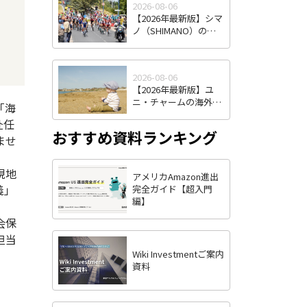
2026-08-06
南アジア物流拠点の実
【2026年最新版】シマ
力
ノ（SHIMANO）の海
外進出戦略｜自転車業
界の"インテル"はなぜ
世界シェアを握り続け
2026-08-06
るのか
【2026年最新版】ユ
ニ・チャームの海外進
「海
出戦略とは？海外売上
赴任
比率6割超を実現した3
おすすめ資料ランキング
つの強みを徹底解説
ませ
現地
アメリカAmazon進出
義」
完全ガイド【超入門
編】
会保
担当
Wiki Investmentご案内
資料