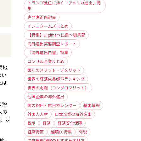
トランプ就任に沸く「アメリカ進出」特
集
専門家監修記事
インコタームズまとめ
【特集】Digima〜出島〜編集部
海外進出実態調査レポート
『海外進出白書』特集
コンサル企業まとめ
現地
国別のメリット・デメリット
ない
世界の経済成長都市ランキング
上は
世界の財閥（コングロマリット）
他国企業の海外進出
ま短
国の祝日・休日カレンダー
基本情報
人の
外国人人材
日本企業の海外進出
す。ま
税制
経済
経済安全保障
経済特区
越境EC特集
関税
移し
海外現地視察のおすすめエリア