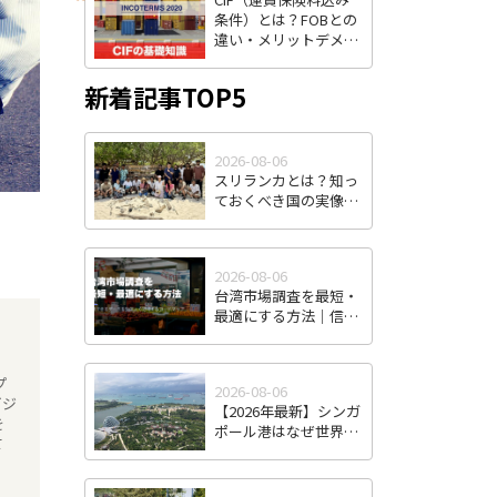
条件）とは？FOBとの
違い・メリットデメリ
ット・費用負担をわか
りやすく解説
新着記事TOP5
2026-08-06
スリランカとは？知っ
ておくべき国の実像
と、日本企業の進出可
能性
2026-08-06
台湾市場調査を最短・
最適にする方法｜信頼
できるデータを効率よ
く取得するロードマッ
プ
プ
2026-08-06
ビジ
【2026年最新】シンガ
を
ポール港はなぜ世界最
て
強のハブ港なのか｜コ
ンテナ取扱量・トラン
シップ機能から見る東