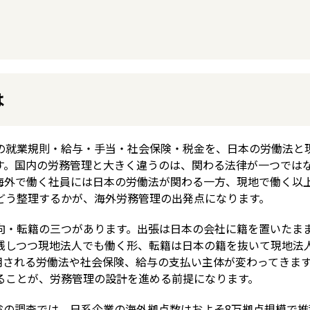
は
の就業規則・給与・手当・社会保険・税金を、日本の労働法と
す。国内の労務管理と大きく違うのは、関わる法律が一つでは
海外で働く社員には日本の労働法が関わる一方、現地で働く以
どう整理するかが、海外労務管理の出発点になります。
向・転籍の三つがあります。出張は日本の会社に籍を置いたま
残しつつ現地法人でも働く形、転籍は日本の籍を抜いて現地法
用される労働法や社会保険、給与の支払い主体が変わってきま
ることが、労務管理の設計を進める前提になります。
省の調査では、日系企業の海外拠点数はおよそ8万拠点規模で推