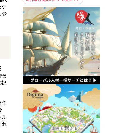
上や
も少
場
部分
の祝
赴任
扱
ール
くれ