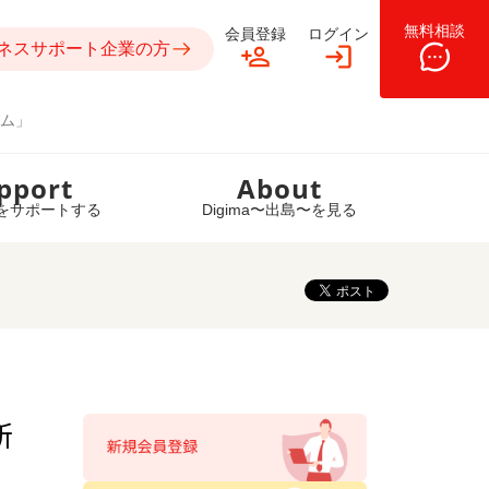
無料相談
会員登録
ログイン
ネスサポート企業の方
ム」
pport
About
をサポートする
Digima〜出島〜を見る
新