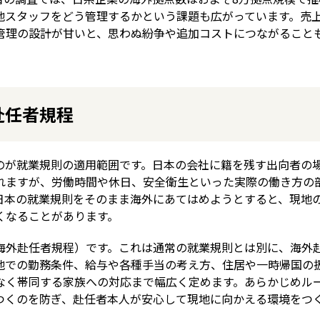
地スタッフをどう管理するかという課題も広がっています。売
管理の設計が甘いと、思わぬ紛争や追加コストにつながること
赴任者規程
のが就業規則の適用範囲です。日本の会社に籍を残す出向者の
れますが、労働時間や休日、安全衛生といった実際の働き方の
日本の就業規則をそのまま海外にあてはめようとすると、現地
くなることがあります。
海外赴任者規程）です。これは通常の就業規則とは別に、海外
地での勤務条件、給与や各種手当の考え方、住居や一時帰国の
なく帯同する家族への対応まで幅広く定めます。あらかじめル
つくのを防ぎ、赴任者本人が安心して現地に向かえる環境をつ