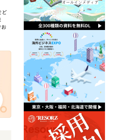
をど
ま
でお