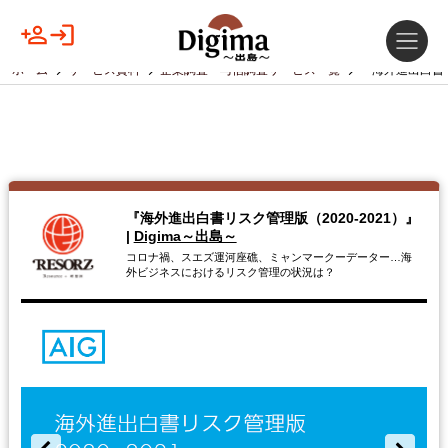
ホーム
サービス資料
企業調査・与信調査サービス一覧
『海外進出白書リ
『海外進出白書リスク管理版（2020-2021）』
|
Digima～出島～
コロナ禍、スエズ運河座礁、ミャンマークーデーター…海
外ビジネスにおけるリスク管理の状況は？