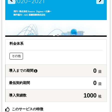
料金体系
その他
0
導入までの期間
日
0
最低契約期間
日
1000
導入実績数
社
このサービスの特徴