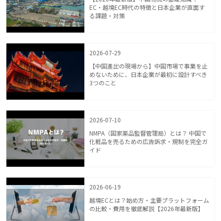
EC・越境EC時代の特徴と日本企業が直面す
る課題・対策
2026-07-29
【中国進出の現場から】中国市場で事業を止
めないために、日本企業が最初に設計すべき
3つのこと
2026-07-10
NMPA（国家薬品監督管理局）とは？ 中国で
化粧品を売るための広告訴求・規制を完全ガ
イド
2026-06-19
越境ECとは？始め方・主要プラットフォーム
の比較・費用を徹底解説【2026年最新版】