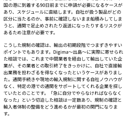
国の港に到着する90日前までに申請が必要になるケースが
あり、スケジュールに直結します。自社が扱う製品がどの
区分に当たるのか、事前に確認しないまま船積みしてしま
うと、通関で足止めされたり返送になったりするリスクが
あるため注意が必要です。
こうした規制の確認は、輸出の初期段階でつまずきやすい
ポイントでもあります。Digima〜出島〜に実際に寄せられ
た相談では、これまで中間業者を経由して輸出していた企
業が、その業者との取引終了をきっかけに、自社で直接輸
出業務を担わざるを得なくなったというケースがありまし
た。通関手続きや現地の輸入規制に関する自社ノウハウが
なく、特定の港での通関をサポートしてくれる企業を探し
ていたとのことです。「急に自分でやらなければならなく
なった」という切迫した相談は一定数あり、規制の確認と
輸入者体制の整備をどう進めるかが最初の関門になりま
す。