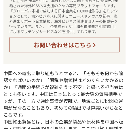
「Digima～出島～」は、海外ビジネスに関するあらゆる情報が集
約された海外ビジネス支援のための専門プラットフォームです。
「グローバル市場で成功する日本企業を10,000社作る」をミッシ
ョンとして、海外ビジネスに関するニュースやノウハウ記事、海
外進出サポート企業情報、海外ビジネス関連セミナーの掲載等を
行っています。また、「企業検索」や「海外進出無料相談窓口」
によるマッチングサービスなどを提供しております。
お問い合わせはこちら
中国への輸出に取り組もうとすると、「そもそも何から確
認すればいいのか」「関税や増値税はどのくらいかかるの
か」「通関の手続きが複雑そうで不安」と感じる担当者は
とても多いです。中国は日本にとって最大級の貿易相手で
すが、その一方で通関事情が複雑で、地域ごとに税関の運
用が異なることもあり、初めての輸出では戸惑いがちなと
ころです。
中国輸出貿易とは、日本の企業が製品や原材料を中国へ販
売・供給する一連の取引を指します。ここには輸入規制の