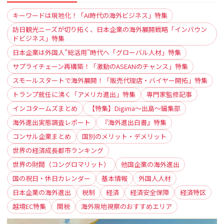
キーワードは現地化！「AI時代の海外ビジネス」特集
訪日観光ニーズが切り拓く、日本企業の海外展開戦略「インバウン
ドビジネス」特集
日本企業は外国人"総活用"時代へ「グローバル人材」特集
サプライチェーン再構築！「激動のASEANのチャンス」特集
スモールスタートで海外展開！「販売代理店・バイヤー開拓」特集
トランプ就任に沸く「アメリカ進出」特集
専門家監修記事
インコタームズまとめ
【特集】Digima〜出島〜編集部
海外進出実態調査レポート
『海外進出白書』特集
コンサル企業まとめ
国別のメリット・デメリット
世界の経済成長都市ランキング
世界の財閥（コングロマリット）
他国企業の海外進出
国の祝日・休日カレンダー
基本情報
外国人人材
日本企業の海外進出
税制
経済
経済安全保障
経済特区
越境EC特集
関税
海外現地視察のおすすめエリア