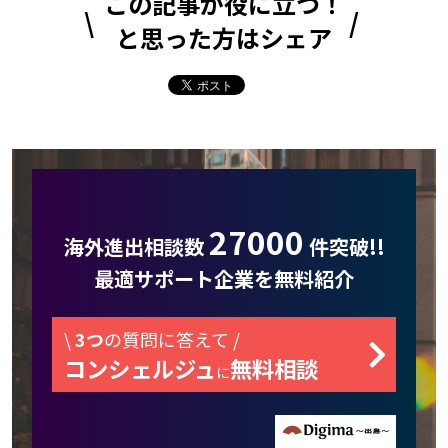
この記事が役に立つ！
と思った方はシェア
27000
海外進出相談数
件突破!!
最適サポート企業を無料紹介
\
3つ
の質問に答えて /
コンシェルジュ
無料相談
に