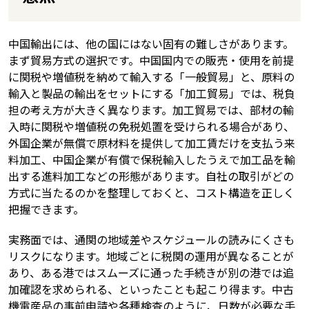
中国輸出には、他の国にはない固有の難しさがあります。
まず貿易方式の選択です。中国国内での販売・使用を前提
に関税や増値税を納めて輸入する「一般貿易」と、原料の
輸入と製品の輸出をセットにする「加工貿易」では、税負
担の考え方が大きく異なります。加工貿易では、部材の輸
入時に関税や増値税の免税処置を受けられる場合があり、
外国企業が無償で原材料を提供して加工賃だけを支払う来
料加工、中国企業が有償で保税輸入したうえで加工品を輸
出する進料加工などの形態があります。自社の取引がどの
方式に当たるのかを整理しておくと、コスト構造を正しく
把握できます。
実務面では、通関の地域差やスケジュールの読みにくさも
リスクになります。地域ごとに税関の運用が異なることが
あり、ある港ではスムーズに通った手続きが別の港では追
加確認を求められる、といったことも起こり得ます。中古
機電産品の事前申請や各種検査のように、日数が必要な手