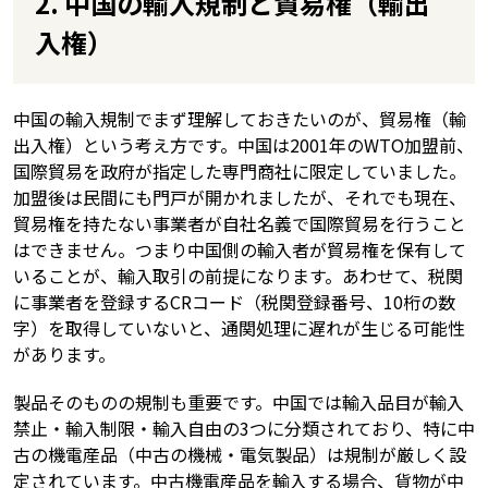
2. 中国の輸入規制と貿易権（輸出
入権）
中国の輸入規制でまず理解しておきたいのが、貿易権（輸
出入権）という考え方です。中国は2001年のWTO加盟前、
国際貿易を政府が指定した専門商社に限定していました。
加盟後は民間にも門戸が開かれましたが、それでも現在、
貿易権を持たない事業者が自社名義で国際貿易を行うこと
はできません。つまり中国側の輸入者が貿易権を保有して
いることが、輸入取引の前提になります。あわせて、税関
に事業者を登録するCRコード（税関登録番号、10桁の数
字）を取得していないと、通関処理に遅れが生じる可能性
があります。
製品そのものの規制も重要です。中国では輸入品目が輸入
禁止・輸入制限・輸入自由の3つに分類されており、特に中
古の機電産品（中古の機械・電気製品）は規制が厳しく設
定されています。中古機電産品を輸入する場合、貨物が中