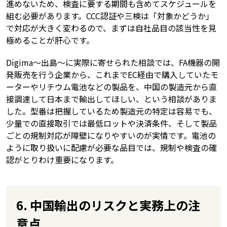
進めないため、検査に要する期間も含めてスケジュールを
組む必要があります。CCC認証や三検は「対象かどうか」
で対応が大きく変わるので、まずは自社品目の該当性を見
極めることが肝心です。
Digima〜出島〜に実際に寄せられた相談では、FA機器の開
発販売を行う企業から、これまでEC経由で購入していたモ
ーターやリチウム電池などの製品を、中国の製造元から直
接調達して日本まで輸出してほしい、という相談がありま
した。型番は把握しているため製造元の特定は容易でも、
少量での直接取引では最低ロットや決済条件、そして製品
ごとの規制対応が障壁になりやすいのが実情です。電池の
ように取り扱いに配慮が必要な品目では、規制や検査の確
認がとりわけ重要になります。
6. 中国輸出のリスクと実務上の注
意点