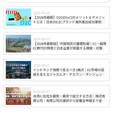
2026-08-07
【2026年最新】D2C(DtoC)のメリット＆デメリッ
トとは｜日本のD2Cブランド海外進出成功事例と
成功のポイント
2026-08-07
【2026年最新版】中国物流の基礎知識｜EC・越境
EC時代の特徴と日本企業が直面する課題・対策
2026-08-07
インドネシア視察で見るべき3拠点｜EC市場の成
長を支えるジャカルタ・チカラン・タンジュンプ
リオク
2026-08-07
台湾に会社を最短・最安で設立する方法｜株式有
限公司・有限公司の選択から投審会申請まで全ス
テップ解説