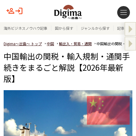
海外ビジネスノウハウ記事
国から探す
ジャンルから探す
記事テーマ
Digima～出島～ トップ
中国
輸出入・貿易・通関
中国輸出の関税・輸入規
中国輸出の関税・輸入規制・通関手
続きをまるごと解説【2026年最新
版】