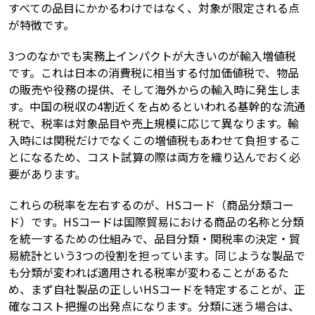
すべての品目にかかるわけではなく、対象が限定される点
が特徴です。
3つのなかでも実務上インパクトが大きいのが輸入増値税
です。これは日本の消費税に相当する付加価値税で、物品
の販売や役務の提供、そして海外からの輸入時に発生しま
す。中国の税収の4割近くを占めるといわれる基幹的な流通
税で、税率は対象品目や売上規模に応じて異なります。輸
入時には関税だけでなくこの増値税もあわせて負担するこ
とになるため、コスト試算の際は両方を織り込んでおく必
要があります。
これらの税率を左右するのが、HSコード（商品分類コー
ド）です。HSコードは国際貿易における商品の名称と分類
を統一するための仕組みで、品目分類・関税率の決定・貿
易統計という3つの役割を担っています。同じような製品で
も分類が変われば適用される税率が変わることがあるた
め、まず自社製品の正しいHSコードを特定することが、正
確なコスト把握の出発点になります。分類に迷う場合は、