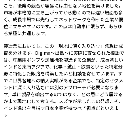
こそ、後発の競合が容易には崩せない地位を築けました。
市場が本格的に立ち上がってから動くのでは遅い場面も多
く、成長市場では先行してネットワークを作った企業が優
位に立ちやすいのです。この点は自動車に限らず、あらゆ
る業種に共通します。
製造業においても、この「現地に深く入り込む」発想は成
否を分けます。Digima〜出島〜に実際に寄せられた相談で
は、産業用ポンプや送風機を製造する企業が、成長著しい
インドと東南アジアで、化学・鉱山・鉄鋼といった特定分
野に特化した販路を構築したいと相談を寄せています。す
でに世界各地への納入実績がある企業でも、特定のセグメ
ントに深く入り込むには別のアプローチが必要になりま
す。単に製品を輸出するのではなく、どの層にどう届ける
かまで現地化して考える。スズキが示したこの発想こそ、
インド進出を目指す日本企業が持つべき視点だといえま
す。