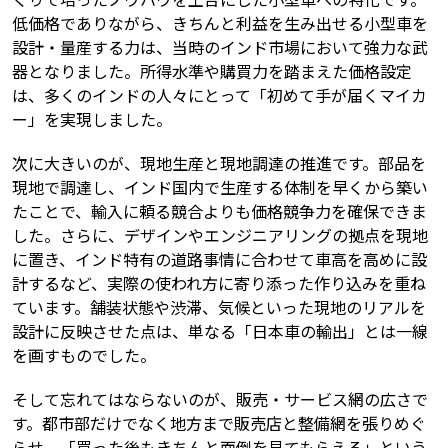
低価格でありながら、きちんと利益を生み出せる小型車を
設計・量産する力は、当時のインド市場において強力な武
器となりました。所得水準や購買力を踏まえた価格設定
は、多くのインドの人々にとって「初めて手が届くマイカ
ー」を実現しました。
次に大きいのが、現地生産と現地調達の推進です。部品を
現地で調達し、インド国内で生産する体制を早くから築い
たことで、輸入に頼る競合よりも価格競争力を確保できま
した。さらに、デザインやエンジニアリングの拠点を現地
に置き、インド特有の道路事情に合わせて車高を高めに設
計するなど、実際の使われ方に寄り添った作り込みを重ね
ています。舗装状態や渋滞、気候といった現地のリアルを
設計に反映させた点は、単なる「日本車の輸出」とは一線
を画すものでした。
そして忘れてはならないのが、販売・サービス網の広さで
す。都市部だけでなく地方まで販売店と整備網を張りめぐ
らせ、「買った後もきちんと面倒を見てもらえる」という