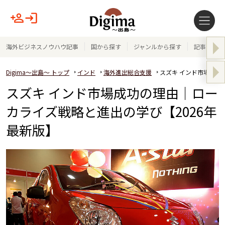
海外ビジネスノウハウ記事
国から探す
ジャンルから探す
記事テーマ
Digima～出島～ トップ
インド
海外進出総合支援
スズキ インド市場成功
スズキ インド市場成功の理由｜ロー
カライズ戦略と進出の学び【2026年
最新版】