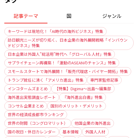
記事テーマ
国
ジャンル
キーワードは現地化！「AI時代の海外ビジネス」特集
訪日観光ニーズが切り拓く、日本企業の海外展開戦略「インバウン
ドビジネス」特集
日本企業は外国人"総活用"時代へ「グローバル人材」特集
サプライチェーン再構築！「激動のASEANのチャンス」特集
スモールスタートで海外展開！「販売代理店・バイヤー開拓」特集
トランプ就任に沸く「アメリカ進出」特集
専門家監修記事
インコタームズまとめ
【特集】Digima〜出島〜編集部
海外進出実態調査レポート
『海外進出白書』特集
コンサル企業まとめ
国別のメリット・デメリット
世界の経済成長都市ランキング
世界の財閥（コングロマリット）
他国企業の海外進出
国の祝日・休日カレンダー
基本情報
外国人人材