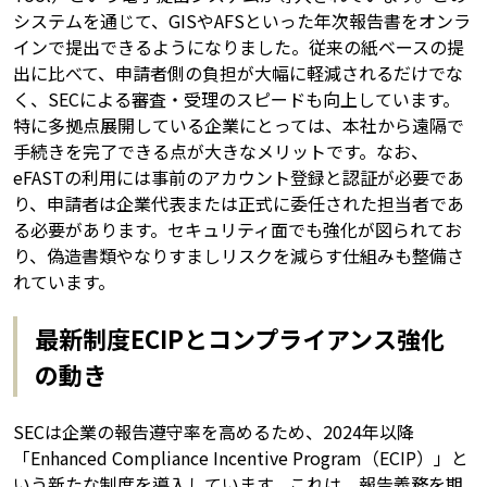
システムを通じて、GISやAFSといった年次報告書をオンラ
インで提出できるようになりました。従来の紙ベースの提
出に比べて、申請者側の負担が大幅に軽減されるだけでな
く、SECによる審査・受理のスピードも向上しています。
特に多拠点展開している企業にとっては、本社から遠隔で
手続きを完了できる点が大きなメリットです。なお、
eFASTの利用には事前のアカウント登録と認証が必要であ
り、申請者は企業代表または正式に委任された担当者であ
る必要があります。セキュリティ面でも強化が図られてお
り、偽造書類やなりすましリスクを減らす仕組みも整備さ
れています。
最新制度ECIPとコンプライアンス強化
の動き
SECは企業の報告遵守率を高めるため、2024年以降
「Enhanced Compliance Incentive Program（ECIP）」と
いう新たな制度を導入しています。これは、報告義務を期