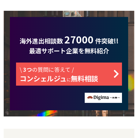
27000
海外進出相談数
件突破!!
最適サポート企業を無料紹介
\
3つ
の質問に答えて /
コンシェルジュ
無料相談
に