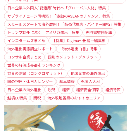
日本企業は外国人"総活用"時代へ「グローバル人材」特集
サプライチェーン再構築！「激動のASEANのチャンス」特集
スモールスタートで海外展開！「販売代理店・バイヤー開拓」特集
トランプ就任に沸く「アメリカ進出」特集
専門家監修記事
インコタームズまとめ
【特集】Digima〜出島〜編集部
海外進出実態調査レポート
『海外進出白書』特集
コンサル企業まとめ
国別のメリット・デメリット
世界の経済成長都市ランキング
世界の財閥（コングロマリット）
他国企業の海外進出
国の祝日・休日カレンダー
基本情報
外国人人材
日本企業の海外進出
税制
経済
経済安全保障
経済特区
越境EC特集
関税
海外現地視察のおすすめエリア