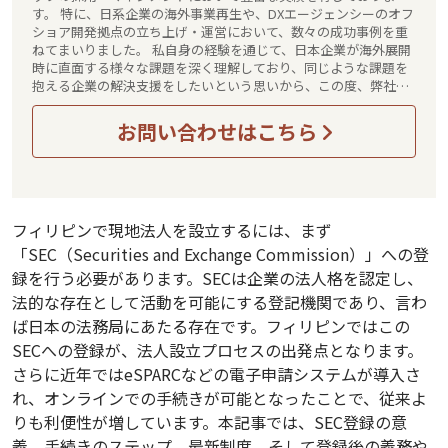
す。 特に、日系企業の海外事業再生や、DXエージェンシーのオフ
ショア開発拠点の立ち上げ・運営において、数々の成功事例を重
ねてまいりました。 私自身の経験を通じて、日本企業が海外展開
時に直面する様々な課題を深く理解しており、同じような課題を
抱える企業の解決支援をしたいという思いから、この度、弊社
Social Zero株式会社を設立いたしました。 弊社は、海外展開の戦
略立案から現場レベルでの運営支援まで、少数精鋭のグローバル
お問い合わせはこちら
ビジネス支援企業ならではのきめ細やかなサービスを展開してま
いります。 少数精鋭の海外進出支援企業として、『海外進出の可
能性を気軽に相談したい』『海外市場での有効な調査を依頼した
い』『海外事業の解題を解決したい』など、規模の大小やフェー
ズを問わず、グローバルビジネスに関するあらゆるご相談を承り
フィリピンで現地法人を設立するには、まず
ます。 まずはお気軽にご連絡ください。
「SEC（Securities and Exchange Commission）」への登
録を行う必要があります。SECは企業の法人格を認定し、
法的な存在として活動を可能にする登記機関であり、言わ
ば日本の法務局にあたる存在です。フィリピンではこの
SECへの登録が、法人設立プロセスの出発点となります。
さらに近年ではeSPARCなどの電子申請システムが導入さ
れ、オンラインでの手続きが可能となったことで、従来よ
りも利便性が増しています。本記事では、SEC登録の意
義、手続きのステップ、最新制度、そして登録後の義務や