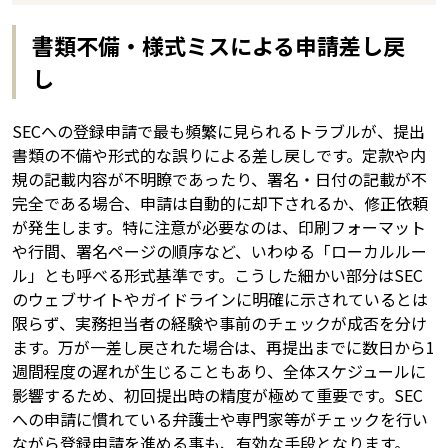
書類不備・様式ミスによる申請差し戻
し
SECへの登録申請で最も頻繁に見られるトラブルが、提出
書類の不備や形式的な誤りによる差し戻しです。定款や内
規の記載内容が不明瞭であったり、署名・日付の記載が不
完全である場合、申請は自動的に却下されるか、修正依頼
が発生します。特に注意が必要なのは、印刷フォーマット
や行間、署名ページの順序など、いわゆる「ローカルルー
ル」とも呼べる形式基準です。こうした細かい部分はSEC
のウェブサイトやガイドラインに明確に示されているとは
限らず、実務担当者の経験や事前のチェックが成否を分け
ます。万が一差し戻された場合は、再提出までに数日から1
週間程度の遅れが生じることもあり、全体スケジュールに
影響するため、初回提出時の精度が極めて重要です。SEC
への申請に慣れている弁護士や専門家等がチェックを行い
ながら登録申請を進める事も、有効な手段となります。