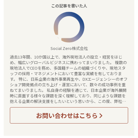
この記事を書いた人
Social Zero株式会社
過去13年間、10か国以上で、海外現地法人の設立・経営をはじ
め、幅広いグローバルビジネスに携わってまいりました。 複数の
現地法人でCEOを務め、多国籍チームの組織づくりや、現地スタ
ッフの採用・マネジメントにおいて豊富な実績を有しておりま
す。 特に、日系企業の海外事業再生や、DXエージェンシーのオフ
ショア開発拠点の立ち上げ・運営において、数々の成功事例を重
ねてまいりました。 私自身の経験を通じて、日本企業が海外展開
時に直面する様々な課題を深く理解しており、同じような課題を
抱える企業の解決支援をしたいという思いから、この度、弊社
Social Zero株式会社を設立いたしました。 弊社は、海外展開の戦
略立案から現場レベルでの運営支援まで、少数精鋭のグローバル
お問い合わせはこちら
ビジネス支援企業ならではのきめ細やかなサービスを展開してま
いります。 少数精鋭の海外進出支援企業として、『海外進出の可
能性を気軽に相談したい』『海外市場での有効な調査を依頼した
い』『海外事業の解題を解決したい』など、規模の大小やフェー