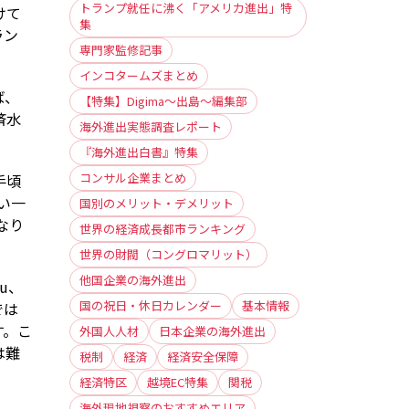
トランプ就任に沸く「アメリカ進出」特
けて
集
ラン
専門家監修記事
インコタームズまとめ
ば、
【特集】Digima〜出島〜編集部
済水
海外進出実態調査レポート
『海外進出白書』特集
コンサル企業まとめ
手頃
い一
国別のメリット・デメリット
なり
世界の経済成長都市ランキング
世界の財閥（コングロマリット）
他国企業の海外進出
u、
国の祝日・休日カレンダー
基本情報
では
す。こ
外国人人材
日本企業の海外進出
は難
税制
経済
経済安全保障
経済特区
越境EC特集
関税
海外現地視察のおすすめエリア