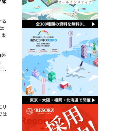
や顧
する
は
、東
海外
た
作し
にリ
では