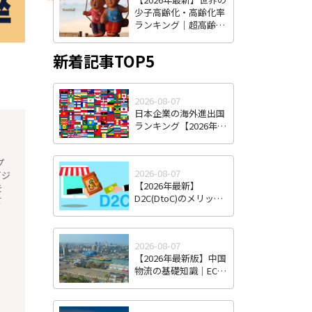
少子高齢化・高齢化率
ランキング｜超高齢社
会の国一覧と将来予測
新着記事TOP5
2026-08-07
日本企業の海外進出国
ランキング【2026年最
新版】｜人気国・地域
の傾向と選び方
プ
2026-08-07
ビジ
【2026年最新】
を
D2C(DtoC)のメリット
て
＆デメリットとは｜日
本のD2Cブランド海外
進出成功事例と成功の
2026-08-07
ポイント
【2026年最新版】中国
物流の基礎知識｜EC・
越境EC時代の特徴と日
本企業が直面する課
題・対策