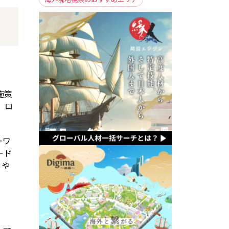
施策
、ロ
ーワ
ード
）や