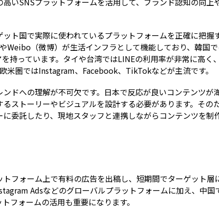
の高いSNSプラットフォームを活用して、ブランド認知の向上
ゲット国で実際に使われているプラットフォームを正確に把握
）やWeibo（微博）が生活インフラとして機能しており、韓国で
ェアを持っています。タイや台湾ではLINEの利用率が非常に高く
ではInstagram、Facebook、TikTokなどが主流です。
レンドへの理解が不可欠です。日本で反応が良いコンテンツが
するストーリーやビジュアルを設計する必要があります。その
ーに委託したり、現地スタッフと連携しながらコンテンツを制
ラットフォーム上で有料の広告を出稿し、短期間でターゲット層
s、Instagram Adsなどのグローバルプラットフォームに加え、中国
プラットフォームの活用も重要になります。