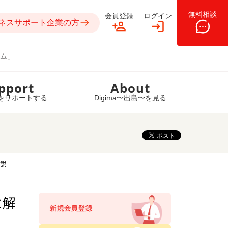
無料相談
会員登録
ログイン
ネスサポート企業の方
ム」
pport
About
をサポートする
Digima〜出島〜を見る
解説
に解