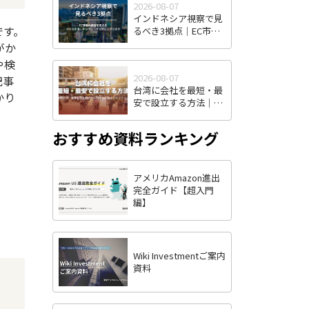
2026-08-07
インドネシア視察で見
です。
るべき3拠点｜EC市場
の成長を支えるジャカ
がか
ルタ・チカラン・タン
や検
ジュンプリオク
2026-08-07
記事
台湾に会社を最短・最
かり
安で設立する方法｜株
式有限公司・有限公司
の選択から投審会申請
おすすめ資料ランキング
まで全ステップ解説
アメリカAmazon進出
完全ガイド【超入門
編】
Wiki Investmentご案内
資料