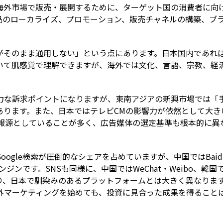
海外市場で販売・展開するために、ターゲット国の消費者に向
品のローカライズ、プロモーション、販売チャネルの構築、ブ
がそのまま通用しない」という点にあります。日本国内であれ
いて肌感覚で理解できますが、海外では文化、言語、宗教、経
力な訴求ポイントになりますが、東南アジアの新興市場では「
あります。また、日本ではテレビCMの影響力が依然として大き
な情報源としていることが多く、広告媒体の選定基準も根本的に異
ogle検索が圧倒的なシェアを占めていますが、中国ではBaid
ンジンです。SNSも同様に、中国ではWeChat・Weibo、韓国
れており、日本で馴染みのあるプラットフォームとは大きく異なりま
外マーケティングを始めても、投資に見合った成果を得ること