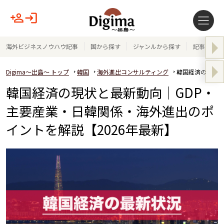
海外ビジネスノウハウ記事
国から探す
ジャンルから探す
記事テーマ
Digima～出島～ トップ
韓国
海外進出コンサルティング
韓国経済の現状と
韓国経済の現状と最新動向｜GDP・
主要産業・日韓関係・海外進出のポ
イントを解説【2026年最新】