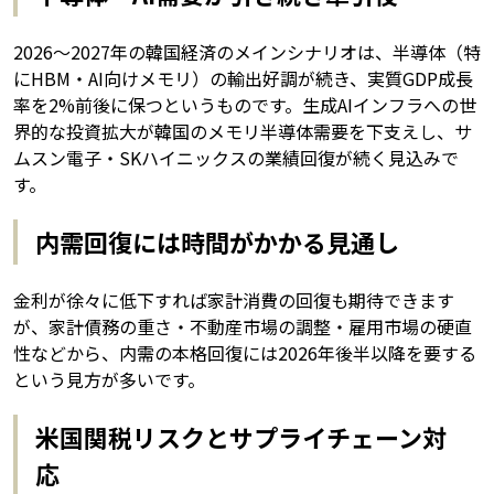
2026〜2027年の韓国経済のメインシナリオは、半導体（特
にHBM・AI向けメモリ）の輸出好調が続き、実質GDP成長
率を2%前後に保つというものです。生成AIインフラへの世
界的な投資拡大が韓国のメモリ半導体需要を下支えし、サ
ムスン電子・SKハイニックスの業績回復が続く見込みで
す。
内需回復には時間がかかる見通し
金利が徐々に低下すれば家計消費の回復も期待できます
が、家計債務の重さ・不動産市場の調整・雇用市場の硬直
性などから、内需の本格回復には2026年後半以降を要する
という見方が多いです。
米国関税リスクとサプライチェーン対
応