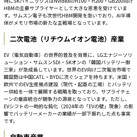
特にSKハイニックスはNvideaのH100・H200・GB200向け
HBMの主要サプライヤーとして大きな恩恵を受けていま
す。サムスン電子も次世代HBM開発を急いでおり、AI半導
体がメモリ市場の新たな主戦場となっています。
二次電池（リチウムイオン電池）産業
EV（電気自動車）の世界的普及を背景に、LGエナジーソリ
ューション・サムスンSDI・SKオンの「韓国バッテリー御
三家」が急成長しています。世界のEV向け二次電池市場で
韓国勢は中国CATL・BYDに次ぐシェアを持ちます。米国・
欧州でのEV生産拠点建設（現代・起亜の工場）とバッテリ
ー供給を一体で展開する戦略を取っており、サプライチェ
ーンの垂直統合が競争力の源泉となっています。ただし、
EVシフトの一時的な鈍化（2024年の「EVの壁」現象）の影
響でバッテリーメーカーの業績が一部下振れした点も事実
です。
自動車産業