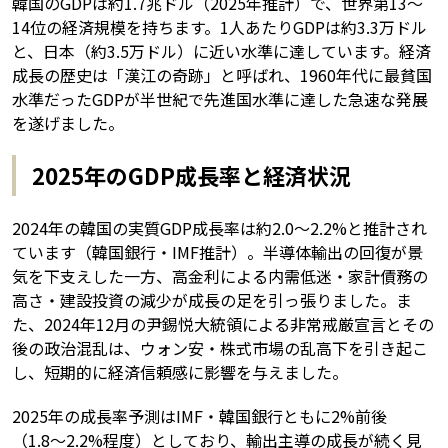
韓国のGDPは約1.7兆ドル（2025年推計）で、世界第13〜
14位の経済規模を持ちます。1人あたりGDPは約3.3万ドル
と、日本（約3.5万ドル）に近い水準に達しています。経済
成長の歴史は「漢江の奇跡」と呼ばれ、1960年代に最貧国
水準だったGDPが半世紀で先進国水準に達した急速な発展
を遂げました。
2025年のGDP成長率と経済状況
2024年の韓国の実質GDP成長率は約2.0〜2.2%と推計され
ています（韓国銀行・IMF推計）。半導体輸出の回復が景
気を下支えした一方、高金利による内需低迷・家計債務の
高さ・建設投資の減少が成長の足を引っ張りました。ま
た、2024年12月の尹錫悦大統領による非常戒厳宣言とその
後の政治混乱は、ウォン安・株式市場の乱高下を引き起こ
し、短期的に経済信頼感に影響を与えました。
2025年の成長率予測はIMF・韓国銀行ともに2%前後
（1.8〜2.2%程度）としており、輸出主導の成長が続く見