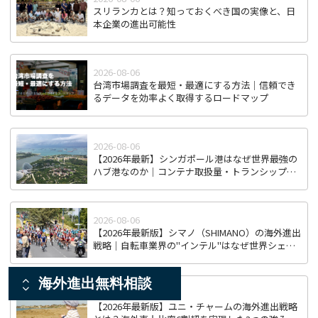
スリランカとは？知っておくべき国の実像と、日
本企業の進出可能性
2026-08-06
台湾市場調査を最短・最適にする方法｜信頼でき
るデータを効率よく取得するロードマップ
2026-08-06
【2026年最新】シンガポール港はなぜ世界最強の
ハブ港なのか｜コンテナ取扱量・トランシップ機
能から見る東南アジア物流拠点の実力
2026-08-06
【2026年最新版】シマノ（SHIMANO）の海外進出
戦略｜自転車業界の"インテル"はなぜ世界シェア
を握り続けるのか
海外進出無料相談
2026-08-06
【2026年最新版】ユニ・チャームの海外進出戦略