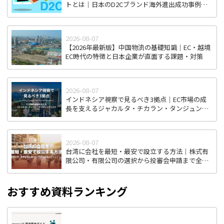
トとは｜日本のD2Cブランド海外進出成功事例と
成功のポイント
2026-08-07
【2026年最新版】中国物流の基礎知識｜EC・越境
EC時代の特徴と日本企業が直面する課題・対策
2026-08-07
インドネシア視察で見るべき3拠点｜EC市場の成
長を支えるジャカルタ・チカラン・タンジュンプ
リオク
2026-08-07
台湾に会社を最短・最安で設立する方法｜株式有
限公司・有限公司の選択から投審会申請まで全ス
テップ解説
おすすめ資料ランキング