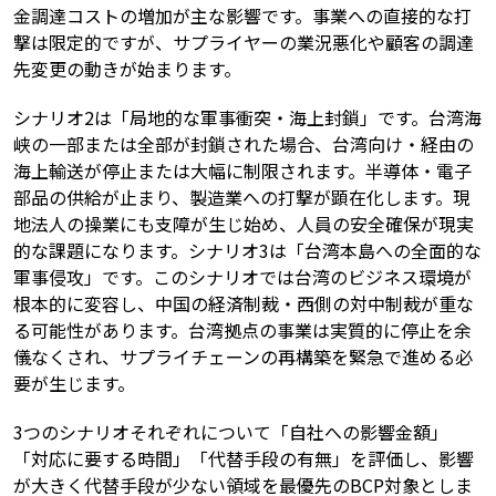
金調達コストの増加が主な影響です。事業への直接的な打
撃は限定的ですが、サプライヤーの業況悪化や顧客の調達
先変更の動きが始まります。
シナリオ2は「局地的な軍事衝突・海上封鎖」です。台湾海
峡の一部または全部が封鎖された場合、台湾向け・経由の
海上輸送が停止または大幅に制限されます。半導体・電子
部品の供給が止まり、製造業への打撃が顕在化します。現
地法人の操業にも支障が生じ始め、人員の安全確保が現実
的な課題になります。シナリオ3は「台湾本島への全面的な
軍事侵攻」です。このシナリオでは台湾のビジネス環境が
根本的に変容し、中国の経済制裁・西側の対中制裁が重な
る可能性があります。台湾拠点の事業は実質的に停止を余
儀なくされ、サプライチェーンの再構築を緊急で進める必
要が生じます。
3つのシナリオそれぞれについて「自社への影響金額」
「対応に要する時間」「代替手段の有無」を評価し、影響
が大きく代替手段が少ない領域を最優先のBCP対象としま