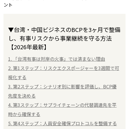
ント
▼台湾・中国ビジネスのBCPを3ヶ月で整備
し、有事リスクから事業継続を守る方法
【2026年最新】
1. 「台湾有事は対岸の火事」では済まない理由
2. 第1ステップ：リスクエクスポージャーを3週間で可
視化する
3. 第2ステップ：シナリオ別に影響を評価し、BCP優
先度を決める
4. 第3ステップ：サプライチェーンの代替調達先を平
時から確保する
5. 第4ステップ：人員安全確保プロトコルを整備する