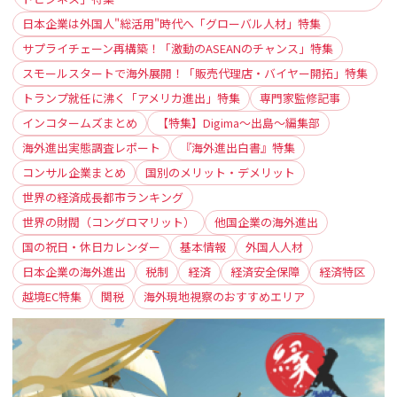
日本企業は外国人"総活用"時代へ「グローバル人材」特集
サプライチェーン再構築！「激動のASEANのチャンス」特集
スモールスタートで海外展開！「販売代理店・バイヤー開拓」特集
トランプ就任に沸く「アメリカ進出」特集
専門家監修記事
インコタームズまとめ
【特集】Digima〜出島〜編集部
海外進出実態調査レポート
『海外進出白書』特集
コンサル企業まとめ
国別のメリット・デメリット
世界の経済成長都市ランキング
世界の財閥（コングロマリット）
他国企業の海外進出
国の祝日・休日カレンダー
基本情報
外国人人材
日本企業の海外進出
税制
経済
経済安全保障
経済特区
越境EC特集
関税
海外現地視察のおすすめエリア