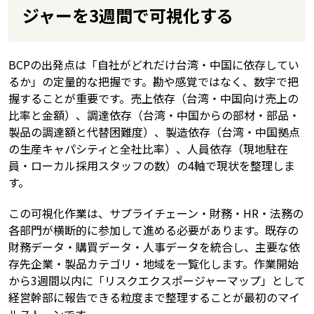
ジャーを3週間で可視化する
BCPの出発点は「自社がどれだけ台湾・中国に依存してい
るか」の定量的な把握です。勘や感覚ではなく、数字で把
握することが重要です。売上依存（台湾・中国向け売上の
比率と金額）、調達依存（台湾・中国からの部材・部品・
製品の調達額と代替困難度）、製造依存（台湾・中国拠点
の生産キャパシティと全社比率）、人員依存（現地駐在
員・ローカル採用スタッフの数）の4軸で現状を整理しま
す。
この可視化作業は、サプライチェーン・財務・HR・法務の
各部門が横断的に参加して進める必要があります。既存の
財務データ・購買データ・人事データを統合し、主要な依
存先企業・製品カテゴリ・地域を一覧化します。作業開始
から3週間以内に「リスクエクスポージャーマップ」として
経営幹部に報告できる粒度まで整理することが最初のマイ
ルストーンです。