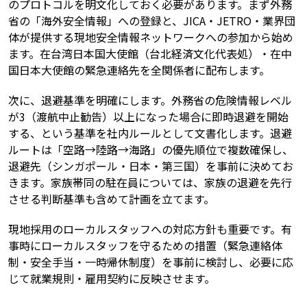
のプロトコルを明文化しておく必要があります。まず外務
省の「海外安全情報」への登録と、JICA・JETRO・業界団
体が提供する現地安全情報ネットワークへの参加から始め
ます。在台湾日本国大使館（台北経済文化代表処）・在中
国日本大使館の緊急連絡先を全関係者に配布します。
次に、退避基準を明確にします。外務省の危険情報レベル
が3（渡航中止勧告）以上になった場合に即時退避を開始
する、という基準を社内ルールとして文書化します。退避
ルートは「空路→陸路→海路」の優先順位で複数確保し、
退避先（シンガポール・日本・第三国）を事前に決めてお
きます。家族帯同の駐在員については、家族の退避を先行
させる判断基準も含めて計画を立てます。
現地採用のローカルスタッフへの対応方針も重要です。有
事時にローカルスタッフを守るための措置（緊急連絡体
制・安全手当・一時帰休制度）を事前に検討し、必要に応
じて就業規則・雇用契約に反映させます。