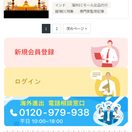
インド
海外ECモール出品代行
越境EC特集
専門家監修記事
1
2
次のページ >