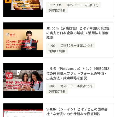
アフリカ
海外ECモール出品代行
越境EC特集
JD.com（京東商城）とは？中国EC第2位
の実力と日本企業の越境EC活用法を徹底
解説
中国
海外ECモール出品代行
越境EC特集
拼多多（Pinduoduo）とは？中国EC第2
位の共同購入プラットフォームの特徴・
出店方法・成功戦略を解説
中国
海外ECモール出品代行
越境EC特集
SHEIN（シーイン）とは？どこの国の会
社？なぜ安いのか仕組みを徹底解説