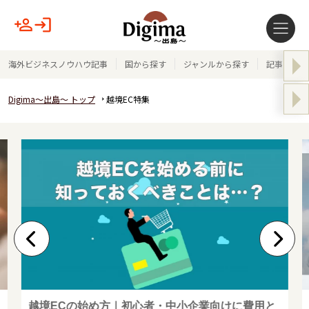
海外ビジネスノウハウ記事
国から探す
ジャンルから探す
記事テーマ
Digima～出島～ トップ
越境EC特集
越境ECの始め方｜初心者・中小企業向けに費用と