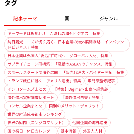
タグ
記事テーマ
国
ジャンル
キーワードは現地化！「AI時代の海外ビジネス」特集
訪日観光ニーズが切り拓く、日本企業の海外展開戦略「インバウン
ドビジネス」特集
日本企業は外国人"総活用"時代へ「グローバル人材」特集
サプライチェーン再構築！「激動のASEANのチャンス」特集
スモールスタートで海外展開！「販売代理店・バイヤー開拓」特集
トランプ就任に沸く「アメリカ進出」特集
専門家監修記事
インコタームズまとめ
【特集】Digima〜出島〜編集部
海外進出実態調査レポート
『海外進出白書』特集
コンサル企業まとめ
国別のメリット・デメリット
世界の経済成長都市ランキング
世界の財閥（コングロマリット）
他国企業の海外進出
国の祝日・休日カレンダー
基本情報
外国人人材