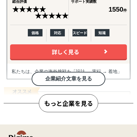
総合評価
サポート実績数
★
★
★
★
★
1550
件
★
★
★
★
★
価格
対応
スピード
知識
詳しく見る
私たちは、企業の海外挑戦を「設計 → 実行 → 着地」
まで一気通貫で伴走支援します。
企業紹介文章を見る
『どの国が最適か？』を見極めるゼロ→イチの意思決
定から、
もっと企業を見る
進出後に必ず直面する現地でのマーケティング課題ま
で主要各国に常駐するメンバーが、現地起点で一貫し
てサポートします。
合同会社サウスポイント
これまでの支援歴は20年以上、実績は1,500社を超えま
世界と日本をつなぐかけはし「沖縄」から海外展