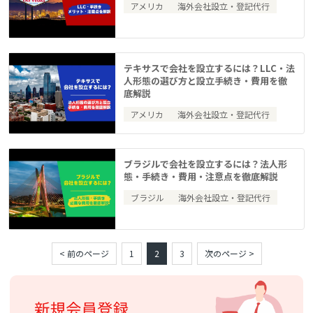
アメリカ
海外会社設立・登記代行
テキサスで会社を設立するには？LLC・法
人形態の選び方と設立手続き・費用を徹
底解説
アメリカ
海外会社設立・登記代行
ブラジルで会社を設立するには？法人形
態・手続き・費用・注意点を徹底解説
ブラジル
海外会社設立・登記代行
< 前のページ
1
2
3
次のページ >