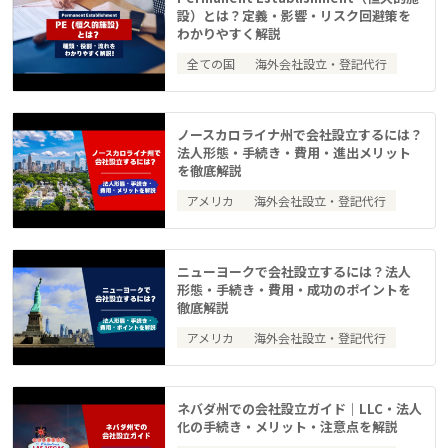
設）とは？定義・影響・リスク回避策を
わかりやすく解説
全ての国
海外会社設立・登記代行
ノースカロライナ州で会社設立するには？
法人形態・手続き・費用・進出メリット
を徹底解説
アメリカ
海外会社設立・登記代行
ニューヨークで会社設立するには？法人
形態・手続き・費用・成功のポイントを
徹底解説
アメリカ
海外会社設立・登記代行
ネバダ州での会社設立ガイド｜LLC・法人
化の手続き・メリット・注意点を解説