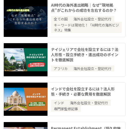
AI時代の海外進出戦略｜なぜ“現地拠
点”がこれからの成功を左右するのか？
全ての国
海外会社設立・登記代行
キーワードは現地化！「AI時代の海外ビジ
ネス」特集
ナイジェリアで会社を設立するには？法
人形態・設立手続き・進出成功のポイン
トを徹底解説
アフリカ
海外会社設立・登記代行
インドで会社を設立するには？法人形
態・手続き・必要な費用を徹底解説
インド
海外会社設立・登記代行
専門家監修記事
Permanent Establishment（恒久的施