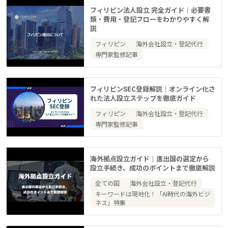
フィリピン法人設立 完全ガイド｜必要書
類・費用・登記フローをわかりやすく解
説
フィリピン
海外会社設立・登記代行
専門家監修記事
フィリピンSEC登録解説｜オンライン化さ
れた法人設立ステップを徹底ガイド
フィリピン
海外会社設立・登記代行
専門家監修記事
海外拠点設立ガイド｜進出国の選定から
設立手続き、成功のポイントまで徹底解説
全ての国
海外会社設立・登記代行
キーワードは現地化！「AI時代の海外ビジ
ネス」特集