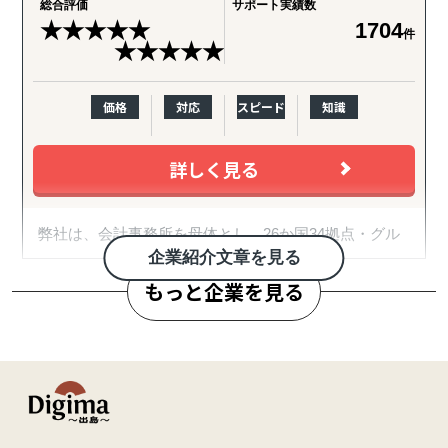
総合評価
サポート実績数
★
★
★
★
★
1704
件
★
★
★
★
★
価格
対応
スピード
知識
詳しく見る
弊社は、会計事務所を母体とし、26か国34拠点・グル
ープ従業員357名のグローバルコンサルティングファー
企業紹介文章を見る
ムです。
もっと企業を見る
2007年に日本の会計事務所として初めてインドに進出
し、翌年ASEAN一帯、中南米等にも展開。
20年近い海外実務の蓄積があり、実績・ノウハウも豊
富にございます。
また、自社拠点を持たない国についても、現地パート