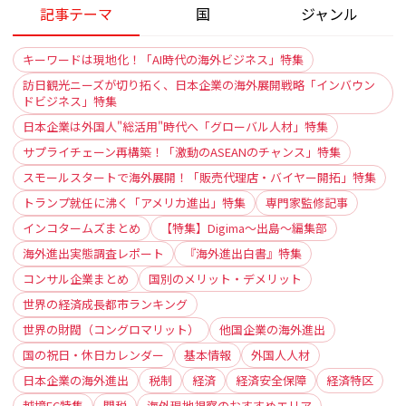
記事テーマ
国
ジャンル
キーワードは現地化！「AI時代の海外ビジネス」特集
訪日観光ニーズが切り拓く、日本企業の海外展開戦略「インバウン
ドビジネス」特集
日本企業は外国人"総活用"時代へ「グローバル人材」特集
サプライチェーン再構築！「激動のASEANのチャンス」特集
スモールスタートで海外展開！「販売代理店・バイヤー開拓」特集
トランプ就任に沸く「アメリカ進出」特集
専門家監修記事
インコタームズまとめ
【特集】Digima〜出島〜編集部
海外進出実態調査レポート
『海外進出白書』特集
コンサル企業まとめ
国別のメリット・デメリット
世界の経済成長都市ランキング
世界の財閥（コングロマリット）
他国企業の海外進出
国の祝日・休日カレンダー
基本情報
外国人人材
日本企業の海外進出
税制
経済
経済安全保障
経済特区
越境EC特集
関税
海外現地視察のおすすめエリア