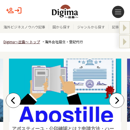
海外ビジネスノウハウ記事
国から探す
ジャンルから探す
記事テーマ
Digima～出島～ トップ
海外会社設立・登記代行
アポスティーユ・公印確認とは？申請方法・ハー