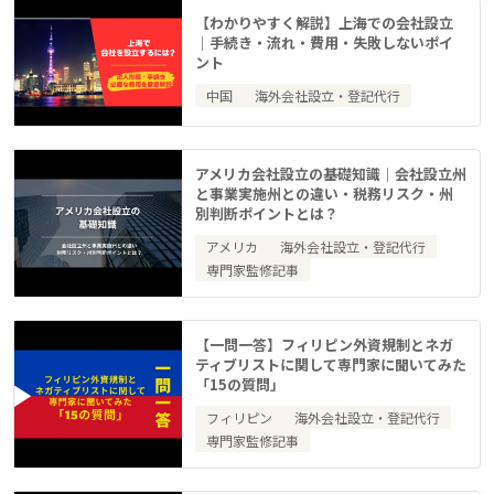
【わかりやすく解説】上海での会社設立
｜手続き・流れ・費用・失敗しないポイ
ント
中国
海外会社設立・登記代行
アメリカ会社設立の基礎知識｜会社設立州
と事業実施州との違い・税務リスク・州
別判断ポイントとは？
アメリカ
海外会社設立・登記代行
専門家監修記事
【一問一答】フィリピン外資規制とネガ
ティブリストに関して専門家に聞いてみた
「15の質問」
フィリピン
海外会社設立・登記代行
専門家監修記事